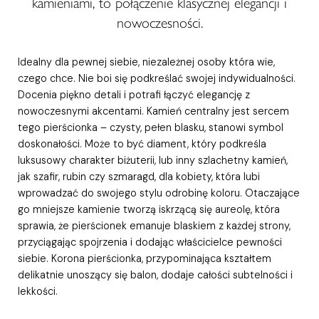
kamieniami, to połączenie klasycznej elegancji i
nowoczesności.
Idealny dla pewnej siebie, niezależnej osoby która wie,
czego chce. Nie boi się podkreślać swojej indywidualności.
Docenia piękno detali i potrafi łączyć elegancję z
nowoczesnymi akcentami. Kamień centralny jest sercem
tego pierścionka – czysty, pełen blasku, stanowi symbol
doskonałości. Może to być diament, który podkreśla
luksusowy charakter biżuterii, lub inny szlachetny kamień,
jak szafir, rubin czy szmaragd, dla kobiety, która lubi
wprowadzać do swojego stylu odrobinę koloru. Otaczające
go mniejsze kamienie tworzą iskrzącą się aureolę, która
sprawia, że pierścionek emanuje blaskiem z każdej strony,
przyciągając spojrzenia i dodając właścicielce pewności
siebie. Korona pierścionka, przypominająca kształtem
delikatnie unoszący się balon, dodaje całości subtelności i
lekkości.