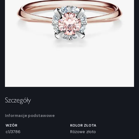
Szczegóły
Informacje podstawowe
WZÓR
KOLOR ZŁOTA
c1/3786
Różowe złoto