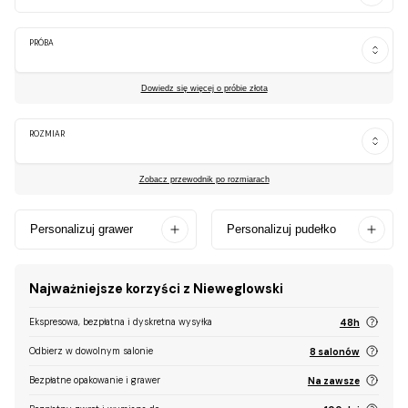
PRÓBA
Dowiedz się więcej o próbie złota
ROZMIAR
Zobacz przewodnik po rozmiarach
Personalizuj grawer
Personalizuj pudełko
Najważniejsze korzyści z Nieweglowski
Ekspresowa, bezpłatna i dyskretna wysyłka
48h
Odbierz w dowolnym salonie
8 salonów
Bezpłatne opakowanie i grawer
Na zawsze