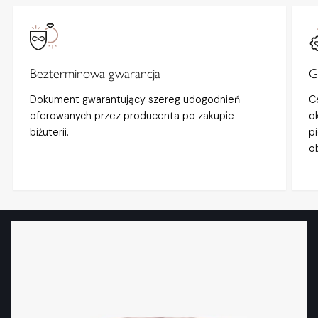
Bezterminowa gwarancja
G
Dokument gwarantujący szereg udogodnień
C
oferowanych przez producenta po zakupie
o
biżuterii.
p
o