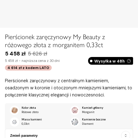
Pierścionek zaręczynowy My Beauty z
różowego złota z morganitem 0,33ct
5 458 zł
5 626 zł
Wysyłka w 48h
5 458 zł -
najniższa cena z 30 dni
4 614 zł
z kodem
LATO
Pierścionek zaręczynowy z centralnym kamieniem,
osadzonym w koronie i otoczonym mniejszymi kamieniami, to
połączenie klasycznej elegancji i nowoczesności.
Kolor złota
Kamień główny
Różowe złoto
Morganit
Masa kamieni
Kamienie boczne
0,33ct
Diament
Zmień parametry