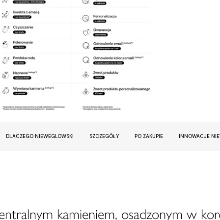
DLACZEGO NIEWEGLOWSKI
SZCZEGÓŁY
PO ZAKUPIE
INNOWACJE NI
centralnym kamieniem, osadzonym w kor