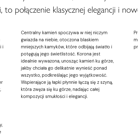
, to połączenie klasycznej elegancji i now
Centralny kamień spoczywa w niej niczym
P
ć
gwiazda na niebie, otoczona blaskiem
m
 i
mniejszych kamyków, które odbijają światło i
p
potęgują jego świetlistość. Korona jest
idealnie wyważona, unosząc kamień ku górze,
jakby chciała go delikatnie wynieść ponad
wszystko, podkreślając jego wyjątkowość.
er
Wspierające ją łapki płynnie łączą się z szyną,
,
która zwęża się ku górze, nadając całej
kompozycji smukłości i elegancji.
y,
e