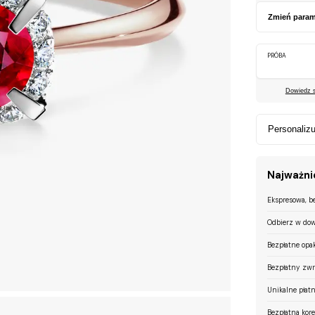
Zmień param
PRÓBA
Dowiedz si
Personalizu
Najważnie
Ekspresowa, b
Odbierz w dow
Bezpłatne opa
Bezpłatny zwr
Unikalne płatn
Bezpłatna kor