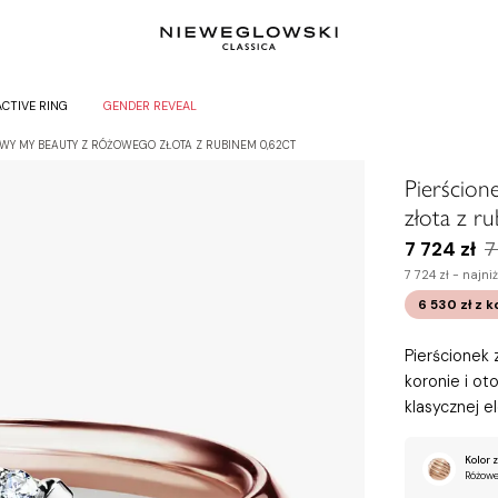
ACTIVE RING
GENDER REVEAL
WY MY BEAUTY Z RÓŻOWEGO ZŁOTA Z RUBINEM 0,62CT
Pierścio
złota z r
7 724 zł
7
7 724 zł -
najni
6 530 zł
z 
Pierścionek
koronie i ot
klasycznej e
Kolor z
Różowe