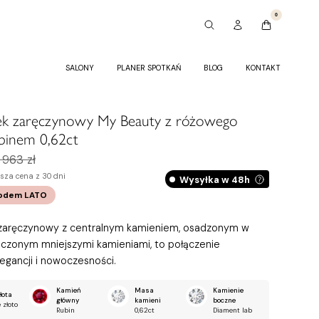
0
SALONY
PLANER SPOTKAŃ
BLOG
KONTAKT
nek zaręczynowy My Beauty z różowego
ubinem 0,62ct
 963 zł
ższa cena z 30 dni
Wysyłka w 48h
kodem
LATO
 zaręczynowy z centralnym kamieniem, osadzonym w
oczonym mniejszymi kamieniami, to połączenie
legancji i nowoczesności.
Kamień
Masa
Kamienie
łota
główny
kamieni
boczne
 złoto
Rubin
0,62ct
Diament lab