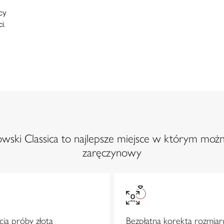
cy
i.
ski Classica to najlepsze miejsce w którym możn
zaręczynowy
ja próby złota
Bezpłatna korekta rozmiar