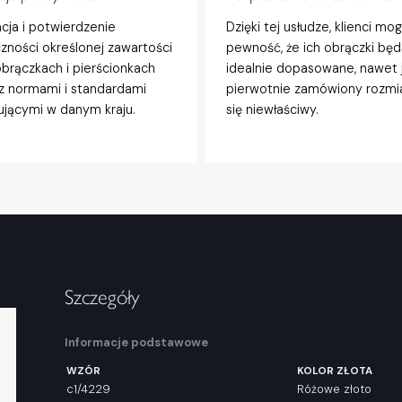
acja i potwierdzenie
Dzięki tej usłudze, klienci mo
zności określonej zawartości
pewność, że ich obrączki będ
obrączkach i pierścionkach
idealnie dopasowane, nawet j
z normami i standardami
pierwotnie zamówiony rozmi
jącymi w danym kraju.
się niewłaściwy.
Szczegóły
Informacje podstawowe
WZÓR
KOLOR ZŁOTA
c1/4229
Różowe złoto