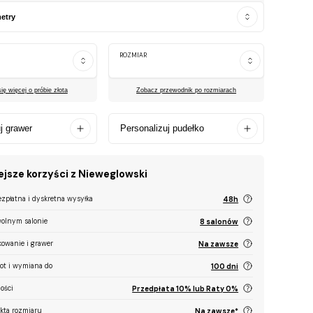
etry
ROZMIAR
ę więcej o próbie złota
Zobacz przewodnik po rozmiarach
j grawer
Personalizuj pudełko
jsze korzyści z Nieweglowski
ezpłatna i dyskretna wysyłka
48h
olnym salonie
8 salonów
kowanie i grawer
Na zawsze
ot i wymiana do
100 dni
ości
Przedpłata 10% lub Raty 0%
ekta rozmiaru
Na zawsze*