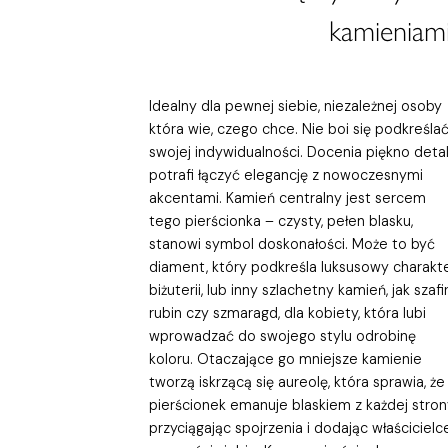
kamieniami
Idealny dla pewnej siebie, niezależnej osoby
która wie, czego chce. Nie boi się podkreśla
swojej indywidualności. Docenia piękno detali
potrafi łączyć elegancję z nowoczesnymi
akcentami. Kamień centralny jest sercem
tego pierścionka – czysty, pełen blasku,
stanowi symbol doskonałości. Może to być
diament, który podkreśla luksusowy charakt
biżuterii, lub inny szlachetny kamień, jak szafir
rubin czy szmaragd, dla kobiety, która lubi
wprowadzać do swojego stylu odrobinę
koloru. Otaczające go mniejsze kamienie
tworzą iskrzącą się aureolę, która sprawia, że
pierścionek emanuje blaskiem z każdej stron
przyciągając spojrzenia i dodając właścicielc