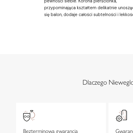
pewności siebie. Korona pierścionka,
przypominająca kształtem delikatnie unoszą
się balon, dodaje całości subtelności i lekkośc
Dlaczego Nieweglow
Bezterminowa gwarancja
Gwaranc