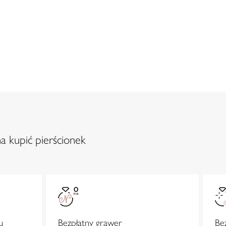
a kupić pierścionek
u
Bezpłatny grawer
Be