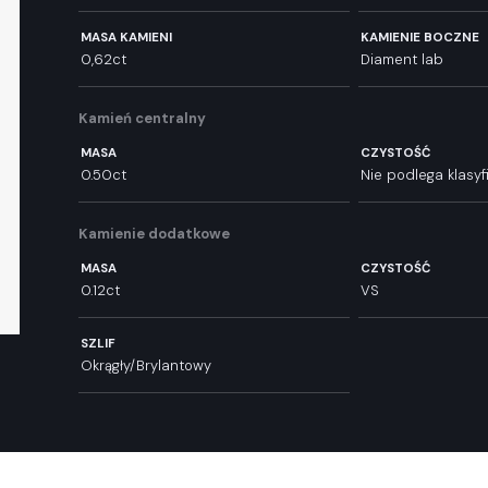
MASA KAMIENI
KAMIENIE BOCZNE
0,62ct
Diament lab
Kamień centralny
MASA
CZYSTOŚĆ
0.50ct
Nie podlega klasyfi
Kamienie dodatkowe
MASA
CZYSTOŚĆ
0.12ct
VS
SZLIF
Okrągły/Brylantowy