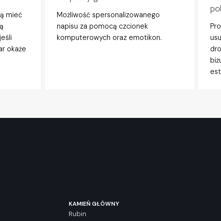
po
gą mieć
Możliwość spersonalizowanego
ą
napisu za pomocą czcionek
Pro
eśli
komputerowych oraz emotikon.
usu
ar okaże
dro
biż
est
KAMIEŃ GŁÓWNY
Rubin