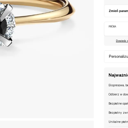
Zmień param
PRÓBA
Dowiedz si
Personalizu
Najważnie
Ekspresowa, b
Odbierz w dow
Bezpłatne opa
Bezpłatny zwr
Unikalne płatn