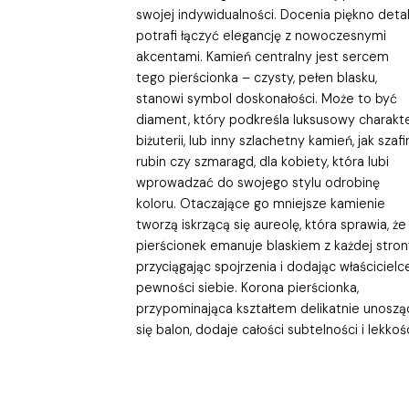
swojej indywidualności. Docenia piękno detali
potrafi łączyć elegancję z nowoczesnymi
akcentami. Kamień centralny jest sercem
tego pierścionka – czysty, pełen blasku,
stanowi symbol doskonałości. Może to być
diament, który podkreśla luksusowy charakt
biżuterii, lub inny szlachetny kamień, jak szafir
rubin czy szmaragd, dla kobiety, która lubi
wprowadzać do swojego stylu odrobinę
koloru. Otaczające go mniejsze kamienie
tworzą iskrzącą się aureolę, która sprawia, że
pierścionek emanuje blaskiem z każdej stron
przyciągając spojrzenia i dodając właścicielc
pewności siebie. Korona pierścionka,
przypominająca kształtem delikatnie unoszą
się balon, dodaje całości subtelności i lekkośc