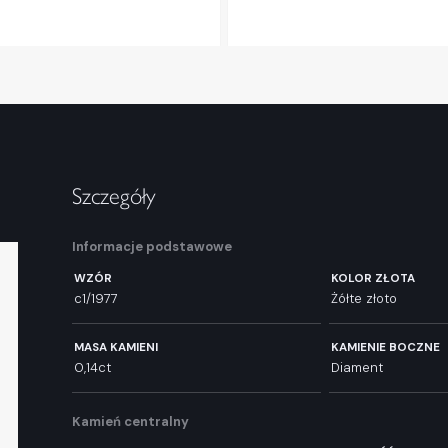
Szczegóły
Informacje podstawowe
WZÓR
KOLOR ZŁOTA
c1/1977
Żółte złoto
MASA KAMIENI
KAMIENIE BOCZNE
0,14ct
Diament
Kamień centralny