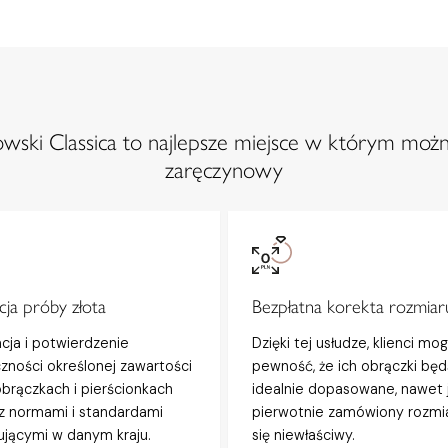
ski Classica to najlepsze miejsce w którym możn
zaręczynowy
ja próby złota
Bezpłatna korekta rozmiar
acja i potwierdzenie
Dzięki tej usłudze, klienci mo
zności określonej zawartości
pewność, że ich obrączki będ
obrączkach i pierścionkach
idealnie dopasowane, nawet j
z normami i standardami
pierwotnie zamówiony rozmi
jącymi w danym kraju.
się niewłaściwy.