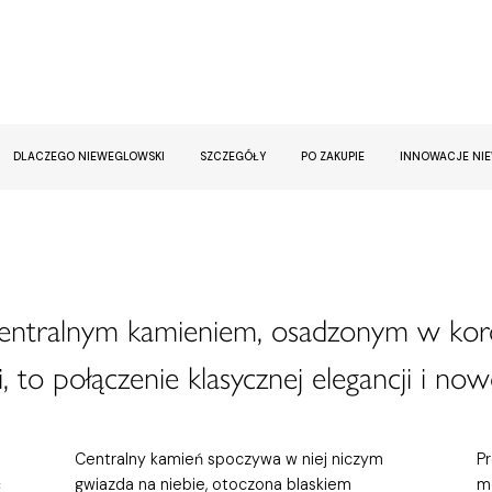
DLACZEGO NIEWEGLOWSKI
SZCZEGÓŁY
PO ZAKUPIE
INNOWACJE NI
centralnym kamieniem, osadzonym w kor
, to połączenie klasycznej elegancji i now
Centralny kamień spoczywa w niej niczym
P
ć
gwiazda na niebie, otoczona blaskiem
m