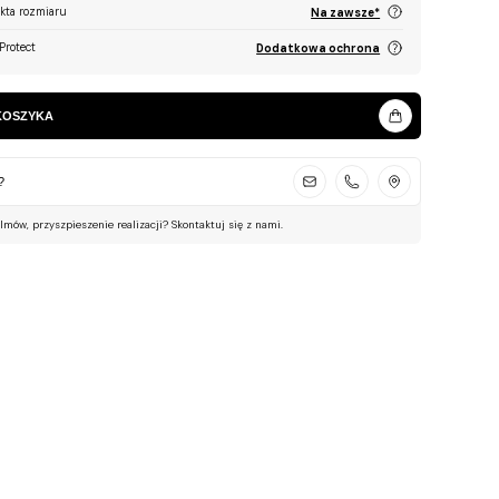
ekta rozmiaru
Na zawsze*
Protect
Dodatkowa ochrona
KOSZYKA
?
ilmów, przyszpieszenie realizacji? Skontaktuj się z nami.