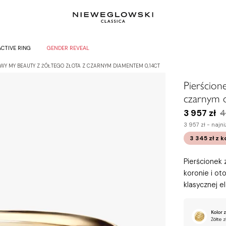
ACTIVE RING
GENDER REVEAL
WY MY BEAUTY Z ŻÓŁTEGO ZŁOTA Z CZARNYM DIAMENTEM 0,14CT
Pierścion
czarnym 
3 957 zł
4
3 957 zł -
najni
3 345 zł
z 
Pierścionek
koronie i ot
klasycznej e
Kolor z
Żółte z