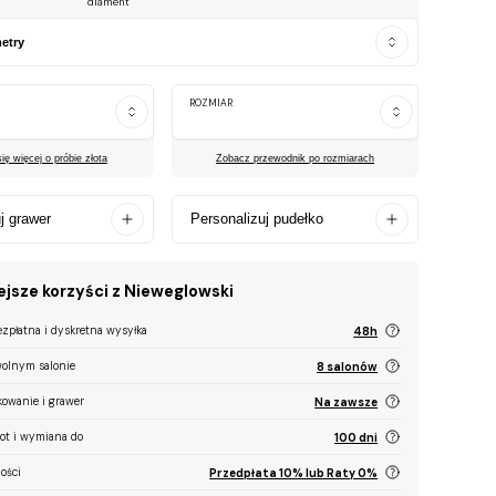
diament
etry
ROZMIAR
ę więcej o próbie złota
Zobacz przewodnik po rozmiarach
j grawer
Personalizuj pudełko
jsze korzyści z Nieweglowski
ezpłatna i dyskretna wysyłka
48h
olnym salonie
8 salonów
kowanie i grawer
Na zawsze
ot i wymiana do
100 dni
ości
Przedpłata 10% lub Raty 0%