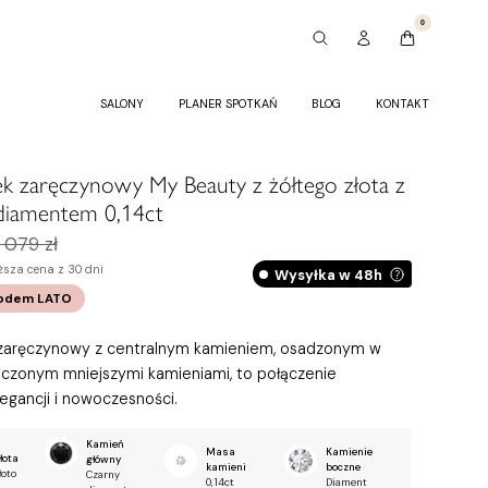
0
SALONY
PLANER SPOTKAŃ
BLOG
KONTAKT
ek zaręczynowy My Beauty z żółtego złota z
diamentem 0,14ct
 079 zł
ższa cena z 30 dni
Wysyłka w 48h
kodem
LATO
 zaręczynowy z centralnym kamieniem, osadzonym w
oczonym mniejszymi kamieniami, to połączenie
legancji i nowoczesności.
Kamień
Masa
Kamienie
łota
główny
kamieni
boczne
łoto
Czarny
0,14ct
Diament