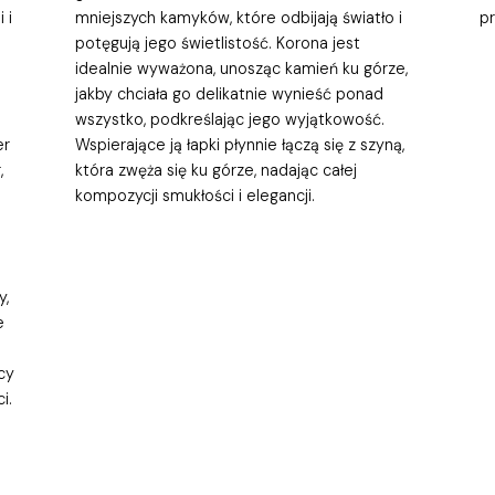
 i
mniejszych kamyków, które odbijają światło i
p
potęgują jego świetlistość. Korona jest
idealnie wyważona, unosząc kamień ku górze,
jakby chciała go delikatnie wynieść ponad
wszystko, podkreślając jego wyjątkowość.
er
Wspierające ją łapki płynnie łączą się z szyną,
,
która zwęża się ku górze, nadając całej
kompozycji smukłości i elegancji.
y,
e
cy
i.