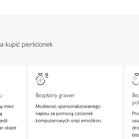
a kupić pierścionek
u
Bezpłatny grawer
Be
po
gą mieć
Możliwość spersonalizowanego
ą
napisu za pomocą czcionek
Pro
eśli
komputerowych oraz emotikon.
usu
ar okaże
dro
biż