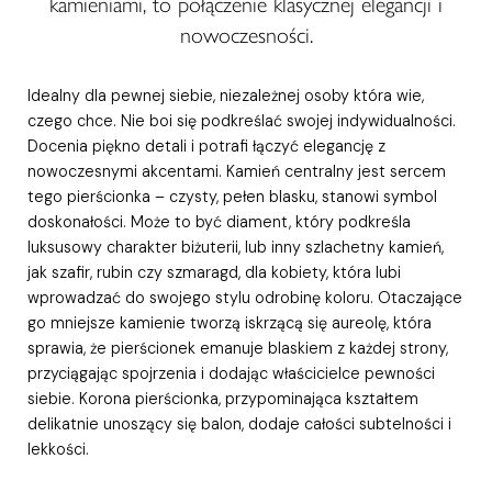
kamieniami, to połączenie klasycznej elegancji i
nowoczesności.
Idealny dla pewnej siebie, niezależnej osoby która wie,
czego chce. Nie boi się podkreślać swojej indywidualności.
Docenia piękno detali i potrafi łączyć elegancję z
nowoczesnymi akcentami. Kamień centralny jest sercem
tego pierścionka – czysty, pełen blasku, stanowi symbol
doskonałości. Może to być diament, który podkreśla
luksusowy charakter biżuterii, lub inny szlachetny kamień,
jak szafir, rubin czy szmaragd, dla kobiety, która lubi
wprowadzać do swojego stylu odrobinę koloru. Otaczające
go mniejsze kamienie tworzą iskrzącą się aureolę, która
sprawia, że pierścionek emanuje blaskiem z każdej strony,
przyciągając spojrzenia i dodając właścicielce pewności
siebie. Korona pierścionka, przypominająca kształtem
delikatnie unoszący się balon, dodaje całości subtelności i
lekkości.