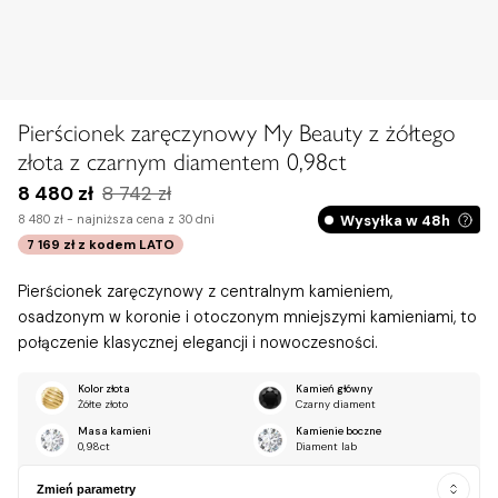
Pierścionek zaręczynowy My Beauty z żółtego
złota z czarnym diamentem 0,98ct
8 480 zł
8 742 zł
Wysyłka w 48h
8 480 zł -
najniższa cena z 30 dni
7 169 zł
z kodem
LATO
Pierścionek zaręczynowy z centralnym kamieniem,
osadzonym w koronie i otoczonym mniejszymi kamieniami, to
połączenie klasycznej elegancji i nowoczesności.
Kolor złota
Kamień główny
Żółte złoto
Czarny diament
Masa kamieni
Kamienie boczne
0,98ct
Diament lab
Zmień parametry