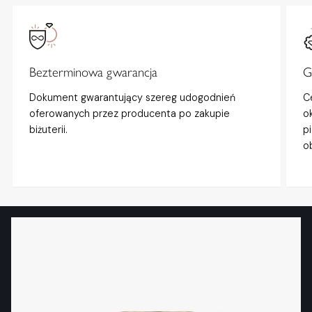
Bezterminowa gwarancja
G
Dokument gwarantujący szereg udogodnień
C
oferowanych przez producenta po zakupie
o
biżuterii.
p
o