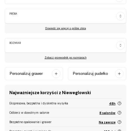
PRÓBA
Dowiedz się więcej o próbie złota
ROZMIAR
Zobacz przewodnik po rozmiarach
Personalizuj grawer
Personalizuj pudełko
Najważniejsze korzyści z Nieweglowski
Ekspresowa, bezpłatna i dyskretna wysyłka
48h
Odbierz w dowolnym salonie
8 salonów
Bezpłatne opakowanie i grawer
Na zawsze