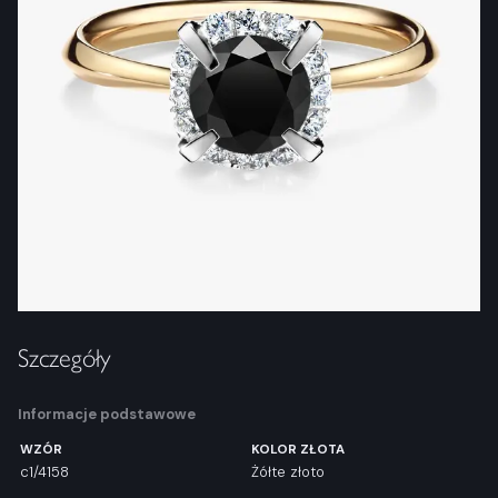
Szczegóły
Informacje podstawowe
WZÓR
KOLOR ZŁOTA
c1/4158
Żółte złoto