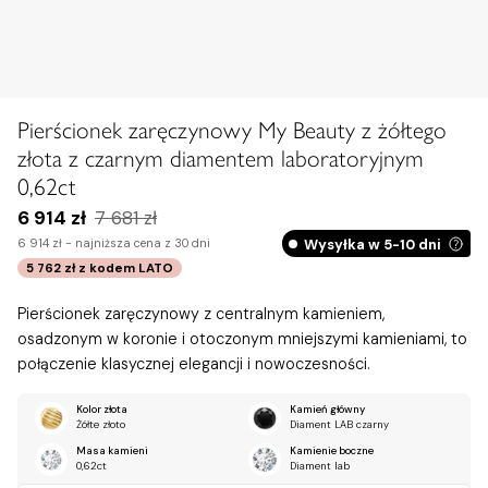
Zobacz na dłoni
Pierścionek zaręczynowy My Beauty z żółtego
złota z czarnym diamentem laboratoryjnym
0,62ct
6 914 zł
7 681 zł
Wysyłka w 5-10 dni
6 914 zł -
najniższa cena z 30 dni
5 762 zł
z kodem
LATO
Pierścionek zaręczynowy z centralnym kamieniem,
osadzonym w koronie i otoczonym mniejszymi kamieniami, to
połączenie klasycznej elegancji i nowoczesności.
Kolor złota
Kamień główny
Żółte złoto
Diament LAB czarny
Masa kamieni
Kamienie boczne
0,62ct
Diament lab