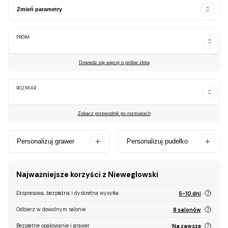
Zmień parametry
PRÓBA
Dowiedz się więcej o próbie złota
ROZMIAR
Zobacz przewodnik po rozmiarach
Personalizuj grawer
Personalizuj pudełko
Najważniejsze korzyści z Nieweglowski
Ekspresowa, bezpłatna i dyskretna wysyłka
5-10 dni
Odbierz w dowolnym salonie
8 salonów
Bezpłatne opakowanie i grawer
Na zawsze