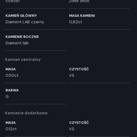
c1/6581
Żółte złoto
KAMIEŃ GŁÓWNY
MASA KAMIENI
Diament LAB czarny
0,62ct
KAMIENIE BOCZNE
Diament lab
Kamień centralny
MASA
CZYSTOŚĆ
0.50ct
VS
BARWA
G
Kamienie dodatkowe
MASA
CZYSTOŚĆ
0.12ct
VS