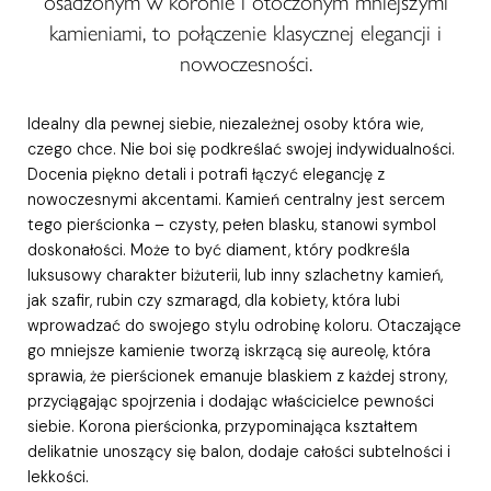
osadzonym w koronie i otoczonym mniejszymi
kamieniami, to połączenie klasycznej elegancji i
nowoczesności.
Idealny dla pewnej siebie, niezależnej osoby która wie,
czego chce. Nie boi się podkreślać swojej indywidualności.
Docenia piękno detali i potrafi łączyć elegancję z
nowoczesnymi akcentami. Kamień centralny jest sercem
tego pierścionka – czysty, pełen blasku, stanowi symbol
doskonałości. Może to być diament, który podkreśla
luksusowy charakter biżuterii, lub inny szlachetny kamień,
jak szafir, rubin czy szmaragd, dla kobiety, która lubi
wprowadzać do swojego stylu odrobinę koloru. Otaczające
go mniejsze kamienie tworzą iskrzącą się aureolę, która
sprawia, że pierścionek emanuje blaskiem z każdej strony,
przyciągając spojrzenia i dodając właścicielce pewności
siebie. Korona pierścionka, przypominająca kształtem
delikatnie unoszący się balon, dodaje całości subtelności i
lekkości.