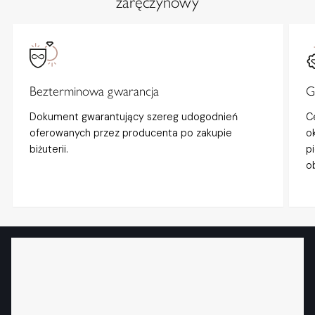
zaręczynowy
Bezterminowa gwarancja
G
Dokument gwarantujący szereg udogodnień
C
oferowanych przez producenta po zakupie
o
biżuterii.
p
o