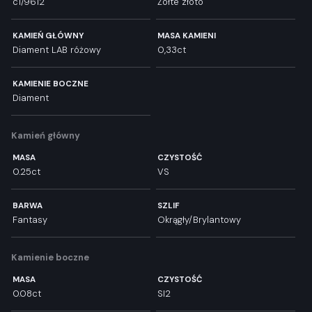
c1/9612
Żółte złoto
KAMIEŃ GŁÓWNY
MASA KAMIENI
Diament LAB różowy
0,33ct
KAMIENIE BOCZNE
Diament
Kamień główny
MASA
CZYSTOŚĆ
0.25ct
VS
BARWA
SZLIF
Fantasy
Okrągły/Brylantowy
Kamienie boczne
MASA
CZYSTOŚĆ
0.08ct
SI2