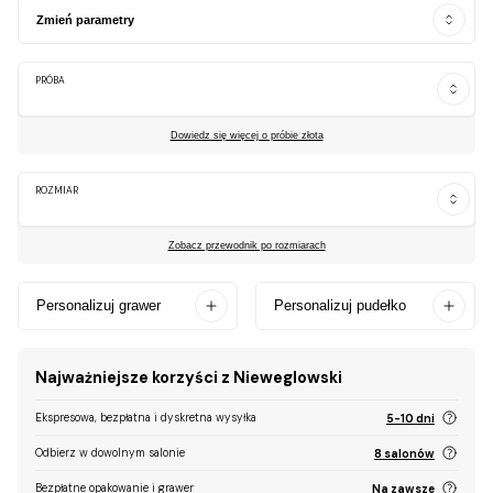
Zmień parametry
PRÓBA
Dowiedz się więcej o próbie złota
ROZMIAR
Zobacz przewodnik po rozmiarach
Personalizuj grawer
Personalizuj pudełko
Najważniejsze korzyści z Nieweglowski
Ekspresowa, bezpłatna i dyskretna wysyłka
5-10 dni
Odbierz w dowolnym salonie
8 salonów
Bezpłatne opakowanie i grawer
Na zawsze