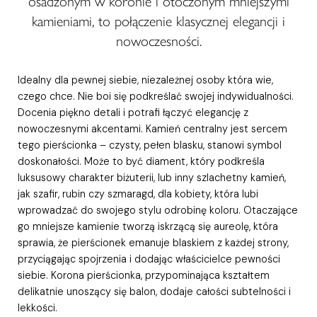
osadzonym w koronie i otoczonym mniejszymi
kamieniami, to połączenie klasycznej elegancji i
nowoczesności.
Idealny dla pewnej siebie, niezależnej osoby która wie,
czego chce. Nie boi się podkreślać swojej indywidualności.
Docenia piękno detali i potrafi łączyć elegancję z
nowoczesnymi akcentami. Kamień centralny jest sercem
tego pierścionka – czysty, pełen blasku, stanowi symbol
doskonałości. Może to być diament, który podkreśla
luksusowy charakter biżuterii, lub inny szlachetny kamień,
jak szafir, rubin czy szmaragd, dla kobiety, która lubi
wprowadzać do swojego stylu odrobinę koloru. Otaczające
go mniejsze kamienie tworzą iskrzącą się aureolę, która
sprawia, że pierścionek emanuje blaskiem z każdej strony,
przyciągając spojrzenia i dodając właścicielce pewności
siebie. Korona pierścionka, przypominająca kształtem
delikatnie unoszący się balon, dodaje całości subtelności i
lekkości.