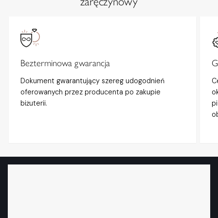
zaręczynowy
Bezterminowa gwarancja
G
Dokument gwarantujący szereg udogodnień
C
oferowanych przez producenta po zakupie
o
biżuterii.
p
o