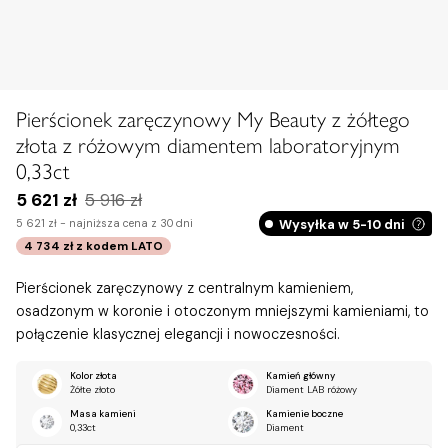
Pierścionek zaręczynowy My Beauty z żółtego
złota z różowym diamentem laboratoryjnym
0,33ct
5 621 zł
5 916 zł
Wysyłka w 5-10 dni
5 621 zł -
najniższa cena z 30 dni
4 734 zł
z kodem
LATO
Pierścionek zaręczynowy z centralnym kamieniem,
osadzonym w koronie i otoczonym mniejszymi kamieniami, to
połączenie klasycznej elegancji i nowoczesności.
Kolor złota
Kamień główny
Żółte złoto
Diament LAB różowy
Masa kamieni
Kamienie boczne
0,33ct
Diament