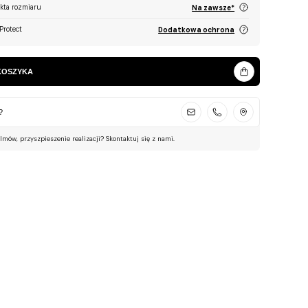
ekta rozmiaru
Na zawsze*
Protect
Dodatkowa ochrona
KOSZYKA
?
ilmów, przyszpieszenie realizacji? Skontaktuj się z nami.