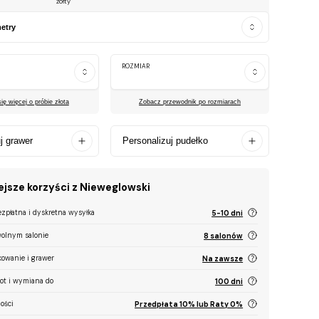
żółty
etry
ROZMIAR
ę więcej o próbie złota
Zobacz przewodnik po rozmiarach
j grawer
Personalizuj pudełko
jsze korzyści z Nieweglowski
ezpłatna i dyskretna wysyłka
5-10 dni
olnym salonie
8 salonów
kowanie i grawer
Na zawsze
ot i wymiana do
100 dni
ości
Przedpłata 10% lub Raty 0%