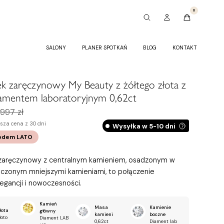
0
SALONY
PLANER SPOTKAŃ
BLOG
KONTAKT
ek zaręczynowy My Beauty z żółtego złota z
iamentem laboratoryjnym 0,62ct
 997 zł
ższa cena z 30 dni
Wysyłka w 5-10 dni
odem
LATO
 zaręczynowy z centralnym kamieniem, osadzonym w
oczonym mniejszymi kamieniami, to połączenie
legancji i nowoczesności.
Kamień
Masa
Kamienie
łota
główny
kamieni
boczne
łoto
Diament LAB
0,62ct
Diament lab