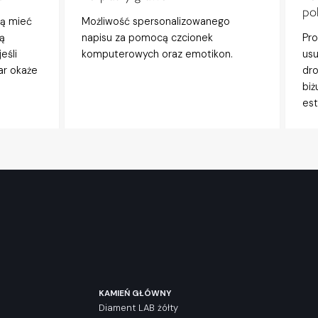
po
gą mieć
Możliwość spersonalizowanego
ą
napisu za pomocą czcionek
Pro
eśli
komputerowych oraz emotikon.
usu
ar okaże
dro
biż
est
KAMIEŃ GŁÓWNY
Diament LAB żółty