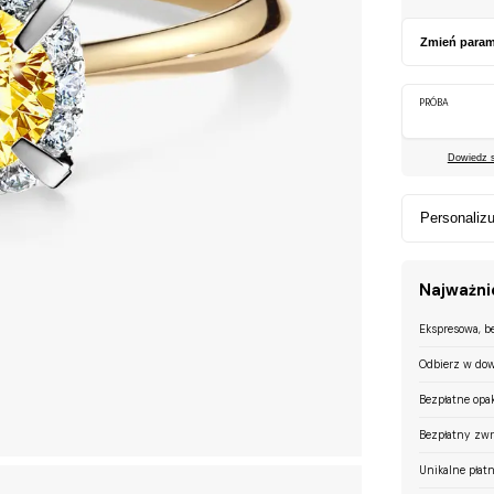
Zmień param
PRÓBA
Dowiedz si
Personalizu
Najważnie
Ekspresowa, b
Odbierz w dow
Bezpłatne opa
Bezpłatny zwr
Unikalne płatn