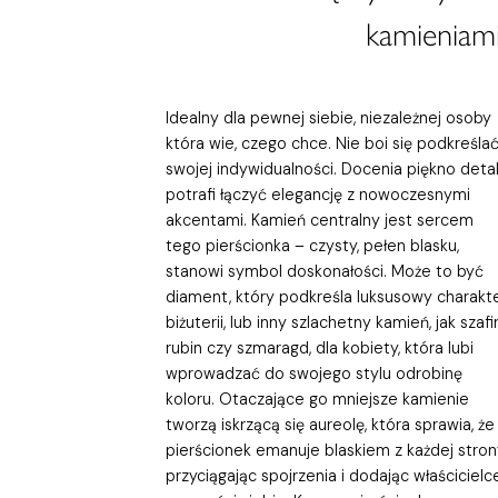
kamieniami
Idealny dla pewnej siebie, niezależnej osoby
która wie, czego chce. Nie boi się podkreśla
swojej indywidualności. Docenia piękno detali
potrafi łączyć elegancję z nowoczesnymi
akcentami. Kamień centralny jest sercem
tego pierścionka – czysty, pełen blasku,
stanowi symbol doskonałości. Może to być
diament, który podkreśla luksusowy charakt
biżuterii, lub inny szlachetny kamień, jak szafir
rubin czy szmaragd, dla kobiety, która lubi
wprowadzać do swojego stylu odrobinę
koloru. Otaczające go mniejsze kamienie
tworzą iskrzącą się aureolę, która sprawia, że
pierścionek emanuje blaskiem z każdej stron
przyciągając spojrzenia i dodając właścicielc