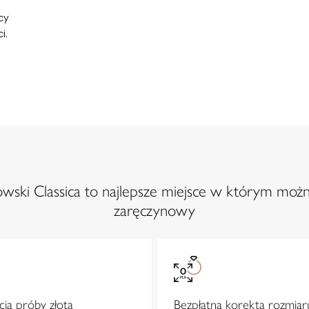
cy
i.
ski Classica to najlepsze miejsce w którym możn
zaręczynowy
ja próby złota
Bezpłatna korekta rozmiar