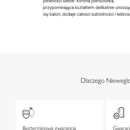
pewności siebie. Korona pierścionka,
przypominająca kształtem delikatnie unoszą
się balon, dodaje całości subtelności i lekkośc
Dlaczego Nieweglow
Bezterminowa gwarancja
Gwaranc