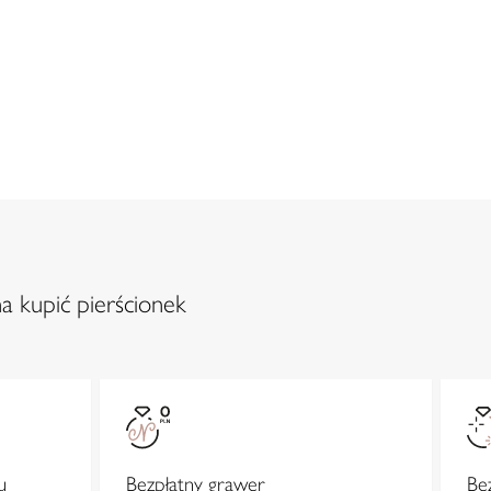
a kupić pierścionek
u
Bezpłatny grawer
Be