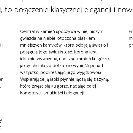
, to połączenie klasycznej elegancji i now
Centralny kamień spoczywa w niej niczym
P
ć
gwiazda na niebie, otoczona blaskiem
m
 i
mniejszych kamyków, które odbijają światło i
p
potęgują jego świetlistość. Korona jest
idealnie wyważona, unosząc kamień ku górze,
jakby chciała go delikatnie wynieść ponad
wszystko, podkreślając jego wyjątkowość.
er
Wspierające ją łapki płynnie łączą się z szyną,
,
która zwęża się ku górze, nadając całej
kompozycji smukłości i elegancji.
y,
e