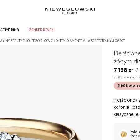
ACTIVE RING
GENDER REVEAL
WY MY BEAUTY Z ŻÓŁTEGO ZŁOTA Z ŻÓŁTYM DIAMENTEM LABORATORYJNYM 0,62CT
Pierścion
żółtym d
7 198 zł
7
7 198 zł -
najni
5 998 zł
z k
Pierścionek
koronie i ot
klasycznej e
Kolor z
Żółte z