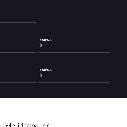
BARWA
G
BARWA
G
 było idealne, od