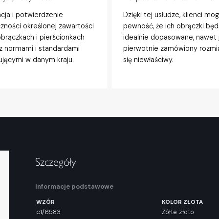
acja i potwierdzenie
Dzięki tej usłudze, klienci mo
zności określonej zawartości
pewność, że ich obrączki będ
obrączkach i pierścionkach
idealnie dopasowane, nawet j
z normami i standardami
pierwotnie zamówiony rozmi
jącymi w danym kraju.
się niewłaściwy.
Szczegóły
Informacje podstawowe
WZÓR
KOLOR ZŁOTA
c1/6583
Żółte złoto