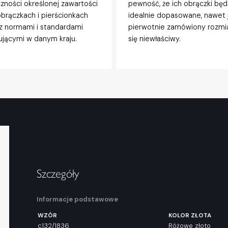
zności określonej zawartości
pewność, że ich obrączki będ
obrączkach i pierścionkach
idealnie dopasowane, nawet j
z normami i standardami
pierwotnie zamówiony rozmi
jącymi w danym kraju.
się niewłaściwy.
Szczegóły
Informacje podstawowe
WZÓR
KOLOR ZŁOTA
c132/1836
Różowe złoto