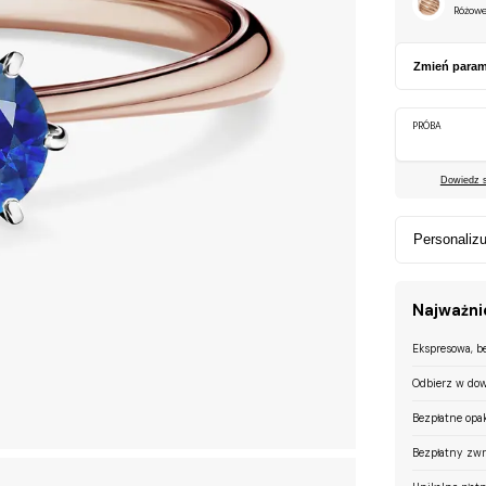
Różowe
Zmień param
PRÓBA
Dowiedz si
Personalizu
Najważnie
Ekspresowa, b
Odbierz w dow
Bezpłatne opa
Bezpłatny zwr