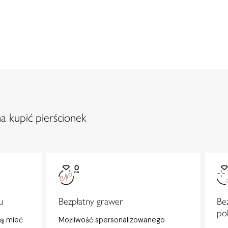
a kupić pierścionek
u
Bezpłatny grawer
Be
po
gą mieć
Możliwość spersonalizowanego