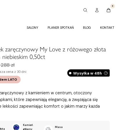
0
SALONY
PLANER SPOTKAŃ
BLOG
KONTAKT
ek zaręczynowy My Love z różowego złota
m niebieskim 0,50ct
 288 zł
sza cena z 30 dni
Wysyłka w 48h
odem
LATO
 zaręczynowy z kamieniem w centrum, otoczony
pkami, które zapewniają elegancję, a zwężająca się
 lekkości zapewniając komfort o jakim marzy każda
Kamień
Masa
łota
główny