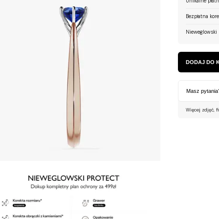
Unikalne płatn
Bezpłatna kor
Nieweglowski 
DODAJ DO 
Masz pytania
Więcej zdjęć, f