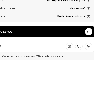
ości
Przedpłata 10% lub Raty 0%
ekta rozmiaru
Na zawsze*
Protect
Dodatkowa ochrona
KOSZYKA
?
ilmów, przyszpieszenie realizacji? Skontaktuj się z nami.