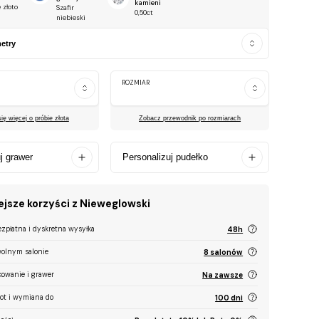
kamieni
 złoto
Szafir
0,50ct
niebieski
etry
ROZMIAR
ę więcej o próbie złota
Zobacz przewodnik po rozmiarach
j grawer
Personalizuj pudełko
jsze korzyści z Nieweglowski
ezpłatna i dyskretna wysyłka
48h
olnym salonie
8 salonów
kowanie i grawer
Na zawsze
ot i wymiana do
100 dni