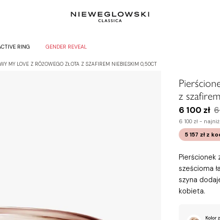
ACTIVE RING
GENDER REVEAL
Y MY LOVE Z RÓŻOWEGO ZŁOTA Z SZAFIREM NIEBIESKIM 0,50CT
Pierścion
z szafire
6 100 zł
6
6 100 zł -
najniż
5 157 zł
z k
Pierścionek
sześcioma ła
szyna dodaje
kobieta.
Kolor z