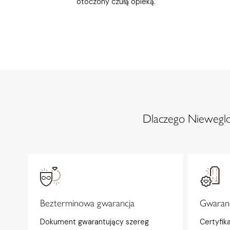
otoczony czułą opieką.
Dlaczego Nieweglow
Bezterminowa gwarancja
Gwaranc
Dokument gwarantujący szereg
Certyfik