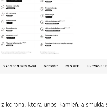
DLACZEGO NIEWEGLOWSKI
SZCZEGÓŁY
PO ZAKUPIE
INNOWACJE NI
z koroną, która unosi kamień, a smukła 