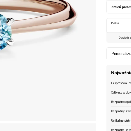
Zmień param
PRÓBA
Dowiedz si
Personalizu
Najważnie
Ekspresowa, b
Odbierz w dow
Bezpłatne opa
Bezpłatny zwr
Unikalne płatn
Bezpłatna kor