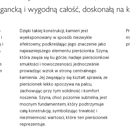
gancką i wygodną całość, doskonałą na k
o
Dzięki takiej konstrukcji, kamień jest
P
i
wyeksponowany w sposób niezwykle
m
 i
efektowny, podkreślając jego znaczenie jako
p
ą
najważniejszego elementu pierścionka. Szyna,
która zwęża się ku górze, nadaje pierścionkowi
e
smukłości i nowoczesności, jednocześnie
m
prowadząc wzrok w stronę centralnego
kamienia. Jej zwężający się kształt sprawia, że
pierścionek lekko spoczywa na palcu,
zachowując przy tym solidność i komfort
noszenia. Szyna, choć pozornie subtelna, jest
mocnym fundamentem, który podtrzymuje
całą konstrukcję, symbolizując trwałość i
niezmienność wartości, które ten pierścionek
reprezentuje.