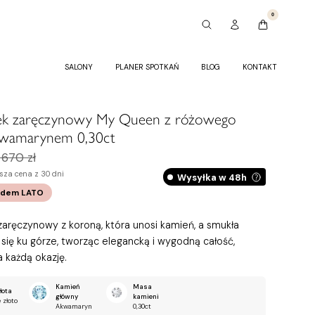
0
SALONY
PLANER SPOTKAŃ
BLOG
KONTAKT
nek zaręczynowy My Queen z różowego
akwamarynem 0,30ct
 670 zł
sza cena z 30 dni
Wysyłka w 48h
odem
LATO
zaręczynowy z koroną, która unosi kamień, a smukła
się ku górze, tworząc elegancką i wygodną całość,
 każdą okazję.
Kamień
Masa
łota
główny
kamieni
 złoto
Akwamaryn
0,30ct