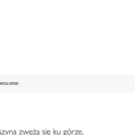
EWEGLOWSKI
szyna zwęża się ku górze,