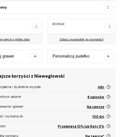
etry
ROZMIAR
ę więcej o próbie złota
Zobacz przewodnik po rozmiarach
j grawer
Personalizuj pudełko
jsze korzyści z Nieweglowski
ezpłatna i dyskretna wysyłka
48h
olnym salonie
8 salonów
kowanie i grawer
Na zawsze
ot i wymiana do
100 dni
ości
Przedpłata 10% lub Raty 0%
ekta rozmiaru
Na zawsze*