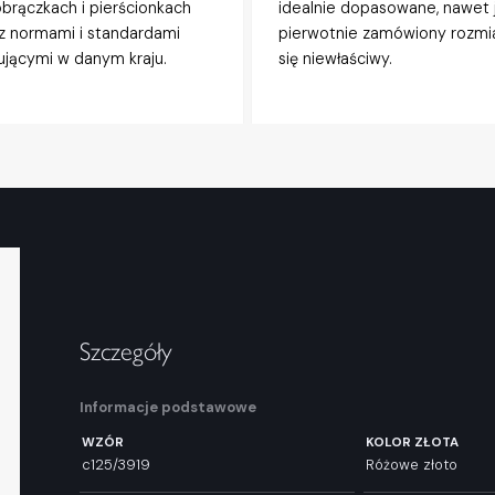
obrączkach i pierścionkach
idealnie dopasowane, nawet j
z normami i standardami
pierwotnie zamówiony rozmi
jącymi w danym kraju.
się niewłaściwy.
Szczegóły
Informacje podstawowe
WZÓR
KOLOR ZŁOTA
c125/3919
Różowe złoto