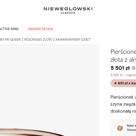
ACTIVE RING
GENDER REVEAL
WY MY QUEEN Z RÓŻOWEGO ZŁOTA Z AKWAMARYNEM 0,30CT
Pierścio
złota z 
5 501 zł
5
5 501 zł -
najniż
4 651 zł
z k
Pierścionek 
szyna zwęża 
doskonałą na
Kolor z
Różowe