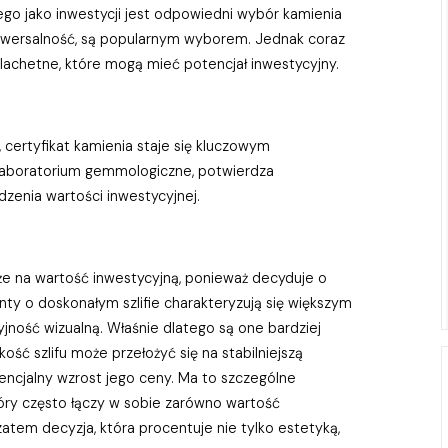
go jako inwestycji jest odpowiedni wybór kamienia
niwersalność, są popularnym wyborem. Jednak coraz
zlachetne, które mogą mieć potencjał inwestycyjny.
, certyfikat kamienia staje się kluczowym
aboratorium gemmologiczne, potwierdza
zenia wartości inwestycyjnej.
akże na wartość inwestycyjną, ponieważ decyduje o
nty o doskonałym szlifie charakteryzują się większym
cyjność wizualną. Właśnie dlatego są one bardziej
ość szlifu może przełożyć się na stabilniejszą
encjalny wzrost jego ceny. Ma to szczególne
tóry często łączy w sobie zarówno wartość
zatem decyzja, która procentuje nie tylko estetyką,