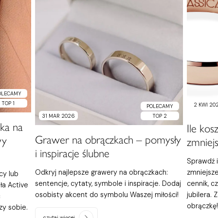
OLECAMY
TOP 1
2 KWI 20
POLECAMY
31 MAR 2026
TOP 2
nka na
Ile kos
Grawer na obrączkach – pomysły
wy
zmniejs
i inspiracje ślubne
Sprawdź i
Odkryj najlepsze grawery na obrączkach:
zmniejsze
cy lub
sentencje, cytaty, symbole i inspiracje. Dodaj
cennik, c
ła Active
osobisty akcent do symbolu Waszej miłości!
jubilera.
ć
obrączkę!
zy sobie.
czytaj więcej