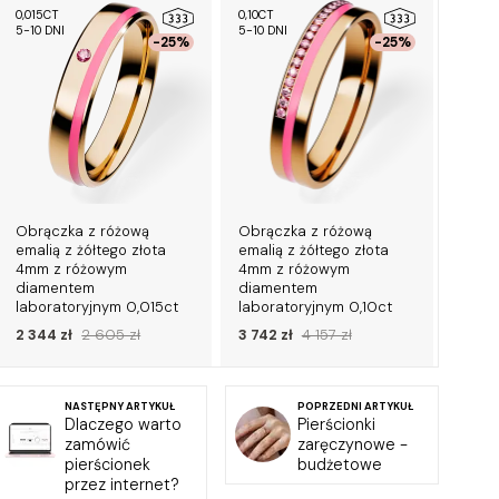
0,015CT
0,10CT
0,015C
5-10 DNI
5-10 DNI
5-10 D
-25%
-25%
Obrączka z różową
Obrączka z różową
Obrąc
emalią z żółtego złota
emalią z żółtego złota
emali
4mm z różowym
4mm z różowym
4,5mm
diamentem
diamentem
diam
laboratoryjnym 0,015ct
laboratoryjnym 0,10ct
labor
2 344 zł
2 605 zł
3 742 zł
4 157 zł
2 593
NASTĘPNY ARTYKUŁ
POPRZEDNI ARTYKUŁ
Dlaczego warto
Pierścionki
zamówić
zaręczynowe -
pierścionek
budżetowe
przez internet?