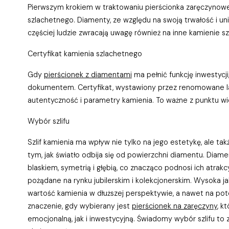
Pierwszym krokiem w traktowaniu pierścionka zaręczynowe
szlachetnego. Diamenty, ze względu na swoją trwałość i u
częściej ludzie zwracają uwagę również na inne kamienie s
Certyfikat kamienia szlachetnego
Gdy
pierścionek z diamentami
ma pełnić funkcję inwestycji
dokumentem. Certyfikat, wystawiony przez renomowane l
autentyczność i parametry kamienia. To ważne z punktu wid
Wybór szlifu
Szlif kamienia ma wpływ nie tylko na jego estetykę, ale t
tym, jak światło odbija się od powierzchni diamentu. Diame
blaskiem, symetrią i głębią, co znacząco podnosi ich atrak
pożądane na rynku jubilerskim i kolekcjonerskim. Wysoka jak
wartość kamienia w dłuższej perspektywie, a nawet na pot
znaczenie, gdy wybierany jest
pierścionek na zaręczyny
, k
emocjonalną, jak i inwestycyjną. Świadomy wybór szlifu to 