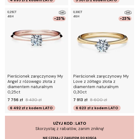
4 895 zł
z kodem
LATO
5 501 zł
z kodem
LATO
0,25CT
0,30CT
48H
48H
-23%
-23%
Pierścionek zaręczynowy My
Pierścionek zaręczynowy My
Angel z różowego złota z
Love z żółtego złota z
diamentem naturalnym
diamentem naturalnym
0,25ct
0,30ct
7 756 zł
8 430 zł
7 913 zł
8 600 zł
6 492 zł
z kodem
LATO
6 623 zł
z kodem
LATO
UŻYJ KOD : LATO
Skorzystaj z rabatów, zanim znikną!
NIE CZEKAJ Z ZAKUPEM, DO KOŃCA