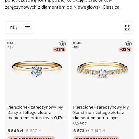
ponadczasową formą, poznaj kolekcję pierścionków
zaręczynowych z diamentem od Nieweglowski Classica.
Filtry
0,17CT
0,24CT
48H
48H
-23%
-23%
Pierścionek zaręczynowy My
Pierścionek zaręczynowy My
Daisy z żółtego złota z
Sunshine z żółtego złota z
diamentem naturalnym 0,17ct
diamentem naturalnym
0,24ct
5 849 zł
6 357 zł
6 573 zł
7 145 zł