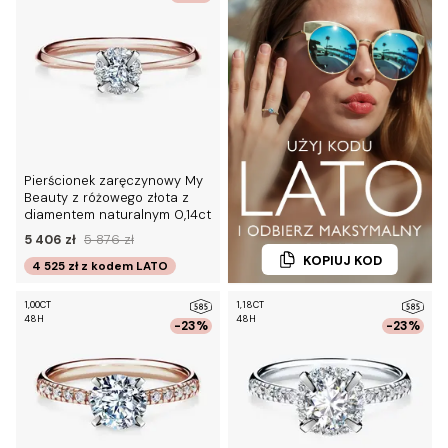
Pierścionek zaręczynowy My
Beauty z różowego złota z
diamentem naturalnym 0,14ct
5 406 zł
5 876 zł
KOPIUJ KOD
4 525 zł
z kodem
LATO
1,00CT
1,18CT
48H
48H
-23%
-23%