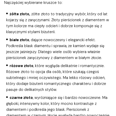
Najczęściej wybierane kruszce to:
żółte złoto,
żółte złoto to tradycyjny wybór, który od lat
kojarzy się z zaręczynami. Złoty pierścionek z diamentem w
tym kolorze ma ciepły odcień i dobrze komponuje się z
klasycznymi stylami biżuterii.
białe złoto
, dające nowoczesny i elegancki efekt.
Podkreśla blask diamentu i sprawia, że kamień wydaje się
jeszcze jaśniejszy. Dlatego wiele osób wybiera właśnie
pierścionek zaręczynowy z diamentem w białym złocie.
różowe złoto
, które wygląda delikatnie i romantycznie.
Różowe złoto to opcja dla osób, które szukają czegoś
subtelnego i mniej oczywistego. Ma lekko różowy odcień,
który dodaje biżuterii romantycznego charakteru i dobrze
pasuje do delikatnych stylów.
czarne złoto
, wyróżniające się i bardzo nowoczesne. Ma
głęboki, intensywny kolor, który mocno kontrastuje z
diamentem i podkreśla jego blask. Pierścionek z
diamentem w czarnym złocie wygląda bardzo nowocześnie