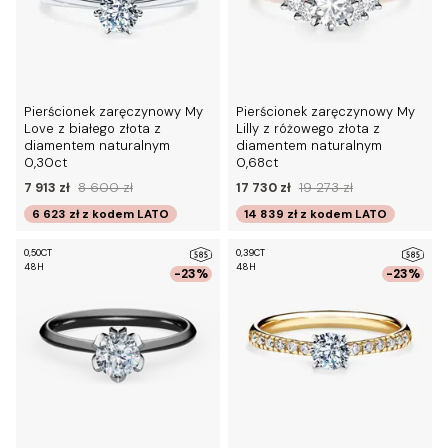
Pierścionek zaręczynowy My
Pierścionek zaręczynowy My
Love z białego złota z
Lilly z różowego złota z
diamentem naturalnym
diamentem naturalnym
0,30ct
0,68ct
7 913 zł
8 600 zł
17 730 zł
19 273 zł
6 623 zł
z kodem
LATO
14 839 zł
z kodem
LATO
0,50CT
0,39CT
48H
48H
-23%
-23%