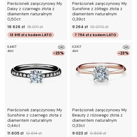
Pierścionek zaręczynowy My
Pierścionek zaręczynowy My
Daisy z czarnego złota z
Sunshine z żółtego złota z
diamentem naturalnym
diamentem naturalnym
0,50ct
0,39ct
16 626 zł
18 071 zł
9 264 zł
10 070 zł
13 915 zł
z kodem
LATO
7 754 zł
z kodem
LATO
0,44CT
0,33CT
48H
48H
-23%
-23%
Pierścionek zaręczynowy My
Pierścionek zaręczynowy My
Sunshine z czarnego złota z
Beauty z różowego złota z
diamentem naturalnym
diamentem naturalnym
0,44ct
0,33ct
11 605 zł
12 614 zł
9 023 zł
9 808 zł