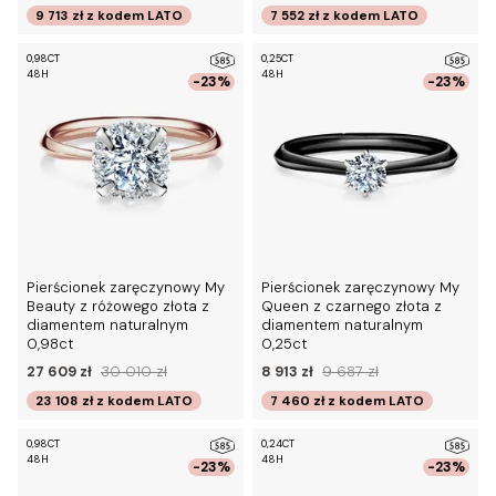
9 713 zł
z kodem
LATO
7 552 zł
z kodem
LATO
0,98CT
0,25CT
48H
48H
-23%
-23%
Pierścionek zaręczynowy My
Pierścionek zaręczynowy My
Beauty z różowego złota z
Queen z czarnego złota z
diamentem naturalnym
diamentem naturalnym
0,98ct
0,25ct
27 609 zł
30 010 zł
8 913 zł
9 687 zł
23 108 zł
z kodem
LATO
7 460 zł
z kodem
LATO
0,98CT
0,24CT
48H
48H
-23%
-23%