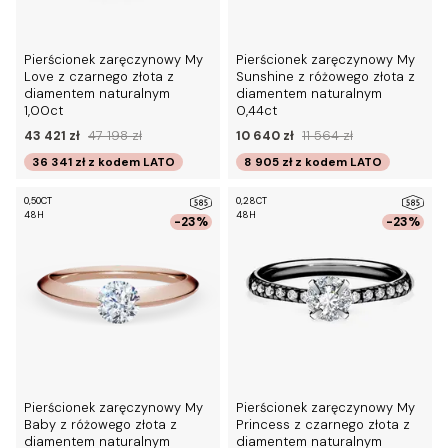
Pierścionek zaręczynowy My
Pierścionek zaręczynowy My
Love z czarnego złota z
Sunshine z różowego złota z
diamentem naturalnym
diamentem naturalnym
1,00ct
0,44ct
43 421 zł
47 198 zł
10 640 zł
11 564 zł
36 341 zł
z kodem
LATO
8 905 zł
z kodem
LATO
0,50CT
0,28CT
48H
48H
-23%
-23%
Pierścionek zaręczynowy My
Pierścionek zaręczynowy My
Baby z różowego złota z
Princess z czarnego złota z
diamentem naturalnym
diamentem naturalnym