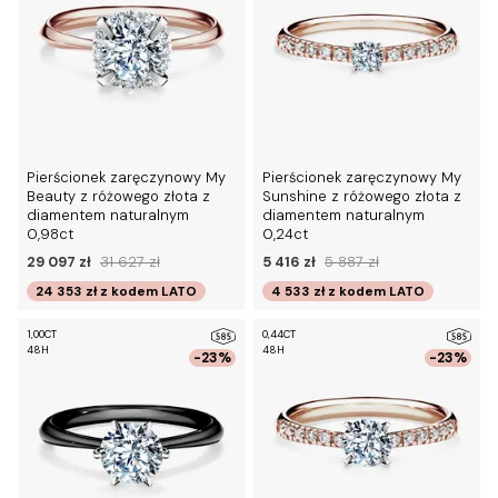
Pierścionek zaręczynowy My
Pierścionek zaręczynowy My
Beauty z różowego złota z
Sunshine z różowego złota z
diamentem naturalnym
diamentem naturalnym
0,98ct
0,24ct
29 097 zł
31 627 zł
5 416 zł
5 887 zł
24 353 zł
z kodem
LATO
4 533 zł
z kodem
LATO
1,00CT
0,44CT
48H
48H
-23%
-23%