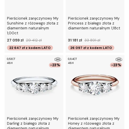
Pierścionek zaręczynowy My
Pierścionek zaręczynowy My
Sunshine z różowego złota z
Princess z białego złota z
diamentem naturalnym
diamentem naturalnym 1,18ct
1,00ct
27 059 zł
29 412 zł
31 181 zł
33 891 zł
22 647 zł
z kodem
LATO
26 097 zł
z kodem
LATO
0,53CT
0,84CT
48H
48H
-23%
-23%
Pierścionek zaręczynowy My
Pierścionek zaręczynowy My
Darling z białego złota z
Honey z różowego złota z
diamentem naturalnym
diamentem naturalnym