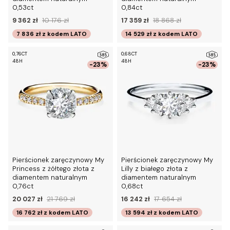
0,53ct
0,84ct
9 362 zł
10 176 zł
17 359 zł
18 868 zł
7 836 zł
z kodem
LATO
14 529 zł
z kodem
LATO
0,76CT
0,68CT
48H
48H
-23%
-23%
Pierścionek zaręczynowy My
Pierścionek zaręczynowy My
Princess z żółtego złota z
Lilly z białego złota z
diamentem naturalnym
diamentem naturalnym
0,76ct
0,68ct
20 027 zł
21 769 zł
16 242 zł
17 654 zł
16 762 zł
z kodem
LATO
13 594 zł
z kodem
LATO