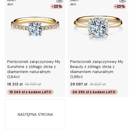
0,64CT
0,98CT
48H
48H
-23%
-23%
Pierścionek zaręczynowy My
Pierścionek zaręczynowy My
Sunshine z żółtego złota z
Beauty z żółtego złota z
diamentem naturalnym
diamentem naturalnym
0,64ct
0,98ct
18 213 zł
19 797 zł
29 097 zł
31 627 zł
15 243 zł
z kodem
LATO
24 353 zł
z kodem
LATO
NASTĘPNA STRONA