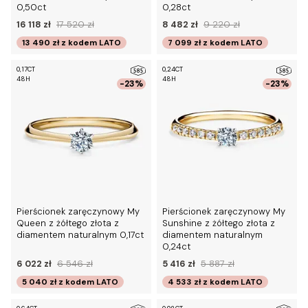
0,50ct
0,28ct
16 118 zł
17 520 zł
8 482 zł
9 220 zł
13 490 zł
z kodem
LATO
7 099 zł
z kodem
LATO
0,17CT
0,24CT
48H
48H
-23%
-23%
Pierścionek zaręczynowy My
Pierścionek zaręczynowy My
Queen z żółtego złota z
Sunshine z żółtego złota z
diamentem naturalnym 0,17ct
diamentem naturalnym
0,24ct
6 022 zł
6 546 zł
5 416 zł
5 887 zł
5 040 zł
z kodem
LATO
4 533 zł
z kodem
LATO