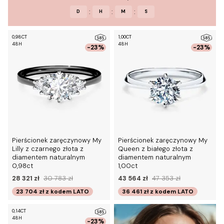
:
:
:
D
H
M
S
0,98CT
1,00CT
48H
48H
-23%
-23%
Pierścionek zaręczynowy My
Pierścionek zaręczynowy My
Lilly z czarnego złota z
Queen z białego złota z
diamentem naturalnym
diamentem naturalnym
0,98ct
1,00ct
28 321 zł
30 783 zł
43 564 zł
47 353 zł
23 704 zł
z kodem
LATO
36 461 zł
z kodem
LATO
0,14CT
48H
-23%