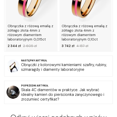
Obrączka z różową emalią z
Obrączka z różową emalią z
żółtego złota 4mm z
żółtego złota 4mm z
różowym diamentem
różowym diamentem
laboratoryjnym 0,015ct
laboratoryjnym 0,10ct
2 344 zł
2 605 zł
3 742 zł
4 157 zł
NASTĘPNY ARTYKUŁ
Obrączki z kolorowymi kamieniami: szafiry, rubiny,
szmaragdy i diamenty laboratoryjne
POPRZEDNI ARTYKUŁ
Skala 4C diamentów w praktyce. Jak wybrać
idealny kamień do pierścionka zaręczynowego i
zrozumieć certyfikat?