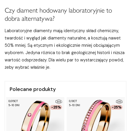
Czy diament hodowany laboratoryjnie to
dobra alternatywa?
Laboratoryjne diamenty mają identyczny skład chemiczny,
twardość i wygląd jak diamenty naturalne, a kosztują nawet
50% mniej. Są etycznym i ekologicznie mniej obciążającym
wyborem. Jedyna różnica to brak geologicznej historii i niższa
wartość odsprzedaży. Dla wielu par to wystarczający powód,
żeby wybrać właśnie je.
Polecane produkty
0,015CT
0,10CT
0
5-10 DNI
5-10 DNI
5
-25%
-25%