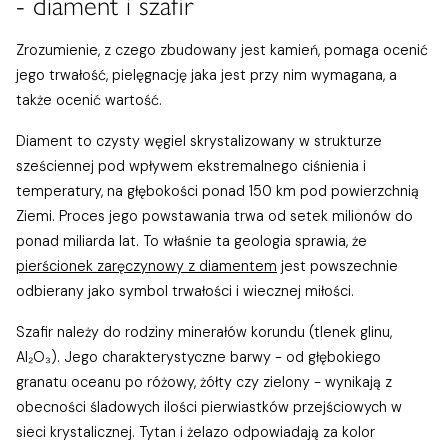
- diament i szafir
Zrozumienie, z czego zbudowany jest kamień, pomaga ocenić
jego trwałość, pielęgnację jaka jest przy nim wymagana, a
także ocenić wartość.
Diament to czysty węgiel skrystalizowany w strukturze
sześciennej pod wpływem ekstremalnego ciśnienia i
temperatury, na głębokości ponad 150 km pod powierzchnią
Ziemi. Proces jego powstawania trwa od setek milionów do
ponad miliarda lat. To właśnie ta geologia sprawia, że
pierścionek zaręczynowy z diamentem
jest powszechnie
odbierany jako symbol trwałości i wiecznej miłości.
Szafir należy do rodziny minerałów korundu (tlenek glinu,
Al₂O₃). Jego charakterystyczne barwy - od głębokiego
granatu oceanu po różowy, żółty czy zielony - wynikają z
obecności śladowych ilości pierwiastków przejściowych w
sieci krystalicznej. Tytan i żelazo odpowiadają za kolor