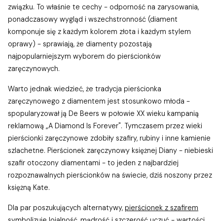
związku. To właśnie te cechy - odporność na zarysowania,
ponadczasowy wygląd i wszechstronność (diament
komponuje się z każdym kolorem złota i każdym stylem
oprawy) - sprawiają, że diamenty pozostają
najpopularniejszym wyborem do pierścionków
zaręczynowych.
Warto jednak wiedzieć, że tradycja pierścionka
zaręczynowego z diamentem jest stosunkowo młoda -
spopularyzował ją De Beers w połowie XX wieku kampanią
reklamową „A Diamond Is Forever". Tymczasem przez wieki
pierścionki zaręczynowe zdobiły szafiry, rubiny i inne kamienie
szlachetne. Pierścionek zaręczynowy księżnej Diany - niebieski
szafir otoczony diamentami - to jeden z najbardziej
rozpoznawalnych pierścionków na świecie, dziś noszony przez
księżną Kate.
Dla par poszukujących alternatywy,
pierścionek z szafirem
symbolizuje lojalność, mądrość i szczerość uczuć - wartości,