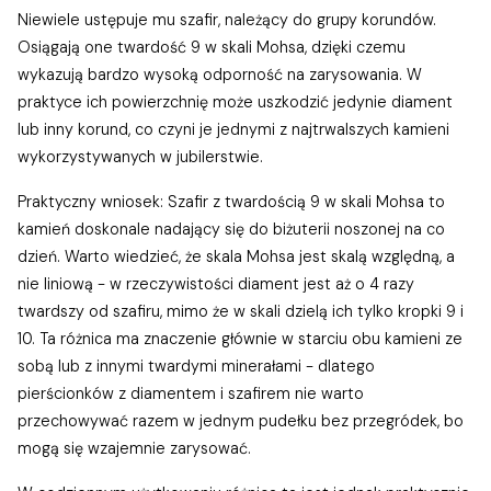
Niewiele ustępuje mu szafir, należący do grupy korundów.
Osiągają one twardość 9 w skali Mohsa, dzięki czemu
wykazują bardzo wysoką odporność na zarysowania. W
praktyce ich powierzchnię może uszkodzić jedynie diament
lub inny korund, co czyni je jednymi z najtrwalszych kamieni
wykorzystywanych w jubilerstwie.
Praktyczny wniosek: Szafir z twardością 9 w skali Mohsa to
kamień doskonale nadający się do biżuterii noszonej na co
dzień. Warto wiedzieć, że skala Mohsa jest skalą względną, a
nie liniową - w rzeczywistości diament jest aż o 4 razy
twardszy od szafiru, mimo że w skali dzielą ich tylko kropki 9 i
10. Ta różnica ma znaczenie głównie w starciu obu kamieni ze
sobą lub z innymi twardymi minerałami - dlatego
pierścionków z diamentem i szafirem nie warto
przechowywać razem w jednym pudełku bez przegródek, bo
mogą się wzajemnie zarysować.