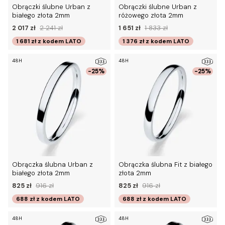
Obrączki ślubne Urban z
Obrączki ślubne Urban z
białego złota 2mm
różowego złota 2mm
2 017 zł
2 241 zł
1 651 zł
1 833 zł
1 681 zł
z kodem
LATO
1 376 zł
z kodem
LATO
48H
48H
-25%
-25%
Obrączka ślubna Urban z
Obrączka ślubna Fit z białego
białego złota 2mm
złota 2mm
825 zł
916 zł
825 zł
916 zł
688 zł
z kodem
LATO
688 zł
z kodem
LATO
48H
48H