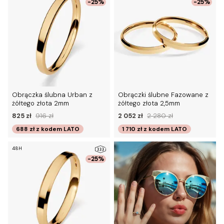
-25%
-25%
Obrączka ślubna Urban z
Obrączki ślubne Fazowane z
żółtego złota 2mm
żółtego złota 2,5mm
825 zł
916 zł
2 052 zł
2 280 zł
688 zł
z kodem
LATO
1 710 zł
z kodem
LATO
48H
-25%