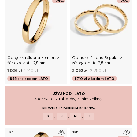
-25%
-25%
Obrączka ślubna Komfort z
Obrączki ślubne Regular z
żółtego złota 2,5mm
żółtego złota 2,5mm
1 026 zł
1 140 zł
2 052 zł
2 280 zł
855 zł
z kodem
LATO
1 710 zł
z kodem
LATO
UŻYJ KOD : LATO
Skorzystaj z rabatów, zanim znikną!
NIE CZEKAJ Z ZAKUPEM, DO KOŃCA
:
:
:
D
H
M
S
48H
48H