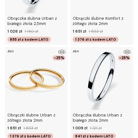
Obrączka ślubna Urban z
Obrączki ślubne Komfort z
białego złota 2,5mm
żółtego złota 2mm
1 026 zł
1 140 zł
1 651 zł
1 833 zł
855 zł
z kodem
LATO
1 376 zł
z kodem
LATO
48H
48H
-25%
-25%
Obrączki ślubne Urban z
Obrączka ślubna Urban z
żółtego złota 2mm
białego złota 2mm
1 651 zł
1 833 zł
1 009 zł
1 121 zł
1 376 zł
z kodem
LATO
841 zł
z kodem
LATO