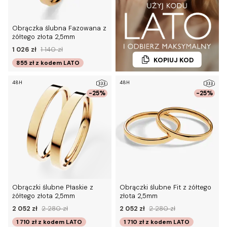
Obrączka ślubna Fazowana z
żółtego złota 2,5mm
1 026 zł
1 140 zł
KOPIUJ KOD
855 zł
z kodem
LATO
48H
48H
-25%
-25%
Obrączki ślubne Płaskie z
Obrączki ślubne Fit z żółtego
żółtego złota 2,5mm
złota 2,5mm
2 052 zł
2 280 zł
2 052 zł
2 280 zł
1 710 zł
z kodem
LATO
1 710 zł
z kodem
LATO