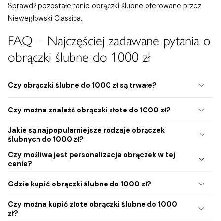
Sprawdź pozostałe
tanie obrączki ślubne
oferowane przez
Nieweglowski Classica.
FAQ – Najczęściej zadawane pytania o
obrączki ślubne do 1000 zł
Czy obrączki ślubne do 1000 zł są trwałe?
Tak, wiele modeli wykonanych jest z trwałych materiałów
Czy można znaleźć obrączki złote do 1000 zł?
takich złoto próby 333. Przy odpowiedniej pielęgnacji mogą
służyć przez wiele lat.
Jakie są najpopularniejsze rodzaje obrączek
Tak, dostępne są złote obrączki ślubne do 1000 zł wykonane z
ślubnych do 1000 zł?
próby 333, często w węższej szerokości oraz delikatnej wersji.
Czy możliwa jest personalizacja obrączek w tej
Najczęściej wybierane to obrączki ze złota próby 333 w
cenie?
żółtym złocie.
Tak, wiele modeli umożliwia bezpłatne wykonanie graweru
Gdzie kupić obrączki ślubne do 1000 zł?
oraz wybór wykończenia (mat, połysk, nacięcie).
Czy można kupić złote obrączki ślubne do 1000
Tanie obrączki ślubne można znaleźć w sklepach
zł?
internetowych, salonach jubilerskich oraz u producentów