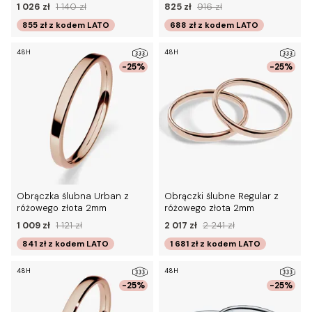
1 026 zł
1 140 zł
825 zł
916 zł
855 zł
z kodem
LATO
688 zł
z kodem
LATO
48H
48H
-25%
-25%
Obrączka ślubna Urban z
Obrączki ślubne Regular z
różowego złota 2mm
różowego złota 2mm
1 009 zł
1 121 zł
2 017 zł
2 241 zł
841 zł
z kodem
LATO
1 681 zł
z kodem
LATO
48H
48H
-25%
-25%