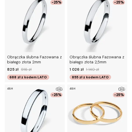
-25%
-25%
Obrączka ślubna Fazowana z
Obrączka ślubna Fazowana z
białego złota 2mm
białego złota 2,5mm
825 zł
916 zł
1 026 zł
1 140 zł
688 zł
z kodem
LATO
855 zł
z kodem
LATO
48H
48H
-25%
-25%