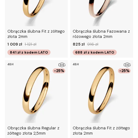
Obrączka ślubna Fit z żółtego
Obrączka ślubna Fazowana z
złota 2mm
różowego złota 2mm
1 009 zł
1 121 zł
825 zł
916 zł
841 zł
z kodem
LATO
688 zł
z kodem
LATO
48H
48H
-25%
-25%
Obrączka ślubna Regular z
Obrączka ślubna Fit z żółtego
żółtego złota 2,5mm
złota 2mm