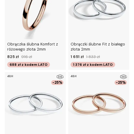
Obrączka ślubna Komfort z
Obrączki ślubne Fit z białego
różowego złota 2mm
złota 2mm
825 zł
916 zł
1 651 zł
1 833 zł
688 zł
z kodem
LATO
1 376 zł
z kodem
LATO
48H
48H
-25%
-25%