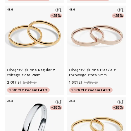
48H
48H
-25%
-25%
Obrączki ślubne Regular z
Obrączki ślubne Płaskie z
żółtego złota 2mm
różowego złota 2mm
2 017 zł
2 241 zł
1 651 zł
1 833 zł
1 681 zł
z kodem
LATO
1 376 zł
z kodem
LATO
48H
48H
-25%
-25%