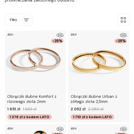
przekraczania założonego budżetu.
Filtry
48H
48H
-25%
-25%
Obrączki ślubne Komfort z
Obrączki ślubne Urban z
różowego złota 2mm
żółtego złota 2,5mm
1 651 zł
1 833 zł
2 052 zł
2 280 zł
1 376 zł
z kodem
LATO
1 710 zł
z kodem
LATO
48H
48H