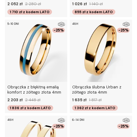
2 052 zł
2 280 zł
1 026 zł
1 140 zł
1 710 zł
z kodem
LATO
855 zł
z kodem
LATO
5-10 DNI
48H
-25%
-25%
Obrączka z błękitną emalią
Obrączka ślubna Urban z
komfort z żółtego złota 4mm
żółtego złota 4mm
2 203 zł
2 448 zł
1 635 zł
1 817 zł
1 836 zł
z kodem
LATO
1 362 zł
z kodem
LATO
48H
6-14 DNI
-25%
-25%