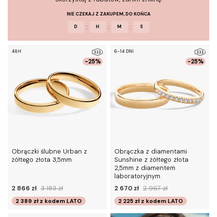
NIE CZEKAJ Z ZAKUPEM, DO KOŃCA
:
:
:
D
H
M
S
48H
6-14 DNI
-25%
-25%
Obrączki ślubne Urban z
Obrączka z diamentami
żółtego złota 3,5mm
Sunshine z żółtego złota
2,5mm z diamentem
laboratoryjnym
2 866 zł
3 183 zł
2 670 zł
2 967 zł
2 389 zł
z kodem
LATO
2 225 zł
z kodem
LATO