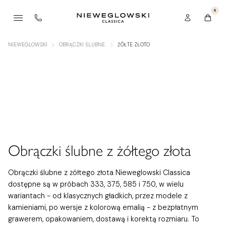
0
NIEWEGLOWSKI
OBRĄCZKI ŚLUBNE
ŻÓŁTE ZŁOTO
Obrączki ślubne z żółtego złota
Obrączki ślubne z żółtego złota Nieweglowski Classica
dostępne są w próbach 333, 375, 585 i 750, w wielu
wariantach - od klasycznych gładkich, przez modele z
kamieniami, po wersje z kolorową emalią - z bezpłatnym
grawerem, opakowaniem, dostawą i korektą rozmiaru. To