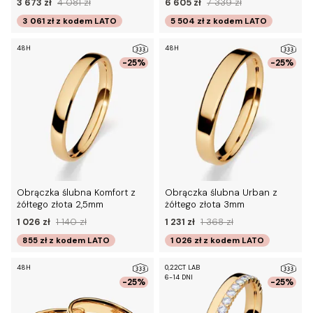
3 673 zł
4 081 zł
6 605 zł
7 339 zł
3 061 zł
z kodem
LATO
5 504 zł
z kodem
LATO
48H
48H
-25%
-25%
Obrączka ślubna Komfort z
Obrączka ślubna Urban z
żółtego złota 2,5mm
żółtego złota 3mm
1 026 zł
1 140 zł
1 231 zł
1 368 zł
855 zł
z kodem
LATO
1 026 zł
z kodem
LATO
48H
0,22CT LAB
6-14 DNI
-25%
-25%