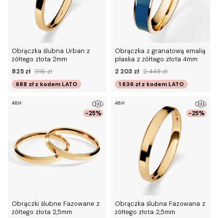
Obrączka ślubna Urban z
Obrączka z granatową emalią
żółtego złota 2mm
płaska z żółtego złota 4mm
825 zł
916 zł
2 203 zł
2 448 zł
688 zł
z kodem
LATO
1 836 zł
z kodem
LATO
48H
48H
-25%
-25%
Obrączki ślubne Fazowane z
Obrączka ślubna Fazowana z
żółtego złota 2,5mm
żółtego złota 2,5mm