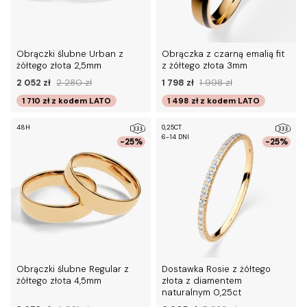
Obrączki ślubne Urban z
Obrączka z czarną emalią fit
żółtego złota 2,5mm
z żółtego złota 3mm
2 052 zł
2 280 zł
1 798 zł
1 998 zł
1 710 zł
z kodem
LATO
1 498 zł
z kodem
LATO
48H
0,25CT
6-14 DNI
-25%
-25%
Obrączki ślubne Regular z
Dostawka Rosie z żółtego
żółtego złota 4,5mm
złota z diamentem
naturalnym 0,25ct