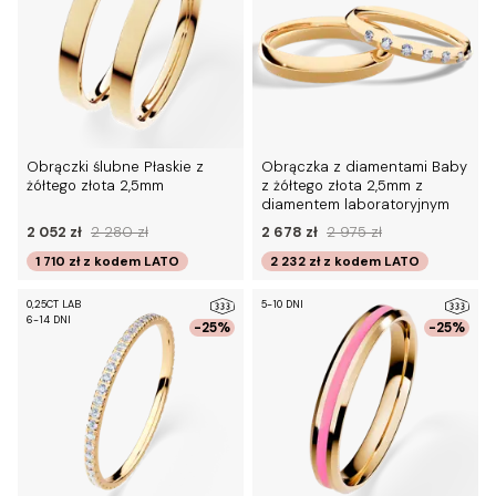
Obrączki ślubne Płaskie z
Obrączka z diamentami Baby
żółtego złota 2,5mm
z żółtego złota 2,5mm z
diamentem laboratoryjnym
2 052 zł
2 280 zł
2 678 zł
2 975 zł
1 710 zł
z kodem
LATO
2 232 zł
z kodem
LATO
0,25CT LAB
5-10 DNI
6-14 DNI
-25%
-25%