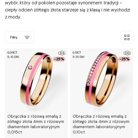
wybór, który od pokoleń pozostaje synonimem tradycji -
ciepły odcień żółtego złota starzeje się z klasą i nie wychodzi
z mody.
Filtry
0,015CT
0,10CT
5-10 DNI
5-10 DNI
-25%
-25%
Obrączka z różową emalią z
Obrączka z różową emalią z
żółtego złota 4mm z różowym
żółtego złota 4mm z różowym
diamentem laboratoryjnym
diamentem laboratoryjnym
0,015ct
0,10ct