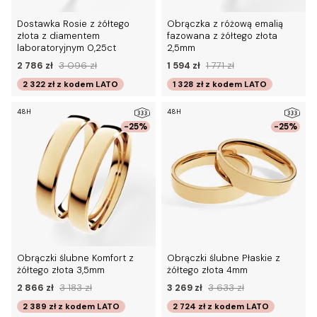
Dostawka Rosie z żółtego
Obrączka z różową emalią
złota z diamentem
fazowana z żółtego złota
laboratoryjnym 0,25ct
2,5mm
2 786 zł
3 096 zł
1 594 zł
1 771 zł
2 322 zł
z kodem
LATO
1 328 zł
z kodem
LATO
48H
48H
-25%
-25%
Obrączki ślubne Komfort z
Obrączki ślubne Płaskie z
żółtego złota 3,5mm
żółtego złota 4mm
2 866 zł
3 183 zł
3 269 zł
3 633 zł
2 389 zł
z kodem
LATO
2 724 zł
z kodem
LATO