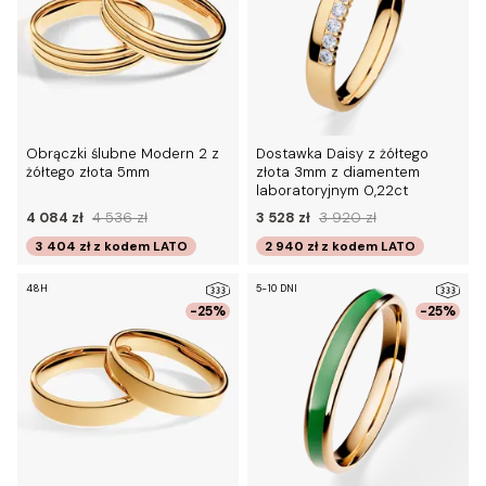
Obrączki ślubne Modern 2 z
Dostawka Daisy z żółtego
żółtego złota 5mm
złota 3mm z diamentem
laboratoryjnym 0,22ct
4 084 zł
4 536 zł
3 528 zł
3 920 zł
3 404 zł
z kodem
LATO
2 940 zł
z kodem
LATO
48H
5-10 DNI
-25%
-25%