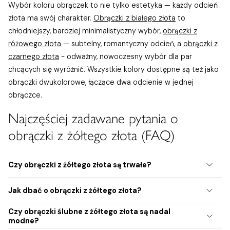
Wybór koloru obrączek to nie tylko estetyka — każdy odcień
złota ma swój charakter.
Obrączki z białego złota
to
chłodniejszy, bardziej minimalistyczny wybór,
obrączki z
różowego złota
— subtelny, romantyczny odcień, a
obrączki z
czarnego złota
- odważny, nowoczesny wybór dla par
chcących się wyróżnić. Wszystkie kolory dostępne są też jako
obrączki dwukolorowe, łączące dwa odcienie w jednej
obrączce.
Najczęściej zadawane pytania o
obrączki z żółtego złota (FAQ)
Czy obrączki z żółtego złota są trwałe?
Tak. Obrączki ślubne z żółtego złota, szczególnie w próbie 585
Jak dbać o obrączki z żółtego złota?
(14K), są bardzo trwałe i odporne na codzienne zużycie. Próba
750 (18K) jest bardziej luksusowa i intensywniejsza w kolorze,
Czy obrączki ślubne z żółtego złota są nadal
Pielęgnacja złotych obrączek ślubnych jest prosta. Regularne
ale wymaga nieco większej ostrożności w codziennym
modne?
czyszczenie miękką ściereczką, unikanie chemikaliów oraz
użytkowaniu. Wybór odpowiedniej próby pozwala cieszyć się