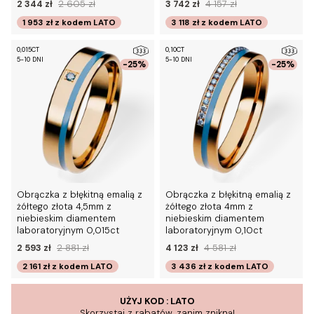
2 344 zł
2 605 zł
3 742 zł
4 157 zł
1 953 zł
z kodem
LATO
3 118 zł
z kodem
LATO
0,015CT
0,10CT
5-10 DNI
5-10 DNI
-25%
-25%
Obrączka z błękitną emalią z
Obrączka z błękitną emalią z
żółtego złota 4,5mm z
żółtego złota 4mm z
niebieskim diamentem
niebieskim diamentem
laboratoryjnym 0,015ct
laboratoryjnym 0,10ct
2 593 zł
2 881 zł
4 123 zł
4 581 zł
2 161 zł
z kodem
LATO
3 436 zł
z kodem
LATO
UŻYJ KOD : LATO
Skorzystaj z rabatów, zanim znikną!