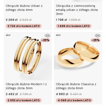
Obrączki ślubne Urban z
Obrączka z ciemnozieloną
żółtego złota 4mm
emalią urban z żółtego złota
3mm
3 269 zł
3 633 zł
1 798 zł
1 998 zł
2 724 zł
z kodem
LATO
1 498 zł
z kodem
LATO
48H
48H
-25%
-25%
Obrączki ślubne Modern 1 z
Obrączki ślubne Classica z
żółtego złota 3mm
żółtego złota 6mm
2 462 zł
2 736 zł
4 883 zł
5 427 zł
2 052 zł
z kodem
LATO
4 069 zł
z kodem
LATO