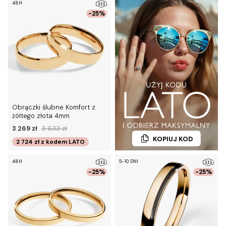
48H
-25%
Obrączki ślubne Komfort z
żółtego złota 4mm
3 269 zł
3 633 zł
KOPIUJ KOD
2 724 zł
z kodem
LATO
48H
5-10 DNI
-25%
-25%