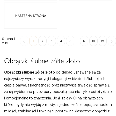
NASTĘPNA STRONA
Strona 1
...
1
2
3
4
5
17
18
19
z 19
Obrączki ślubne żółte złoto
Obrączki ślubne żółte złoto
od dekad uznawane są za
najczystszy wyraz tradycji i elegancji w biżuterii ślubnej. Ich
ciepła barwa, szlachetność oraz niezwykła trwałość sprawiają,
że są wybierane przez pary poszukujące nie tylko estetyki, ale
i emocjonalnego znaczenia. Jeśli zależy Ci na obrączkach,
które nigdy nie wyjdą z mody, a jednocześnie będą symbolem
miłości, stabilności i trwałości postaw na klasyczne obrączki z