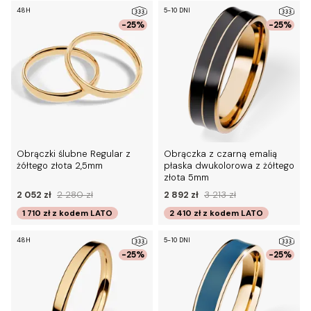
48H
5-10 DNI
-25%
-25%
Obrączki ślubne Regular z
Obrączka z czarną emalią
żółtego złota 2,5mm
płaska dwukolorowa z żółtego
złota 5mm
2 052 zł
2 280 zł
2 892 zł
3 213 zł
1 710 zł
z kodem
LATO
2 410 zł
z kodem
LATO
48H
5-10 DNI
-25%
-25%