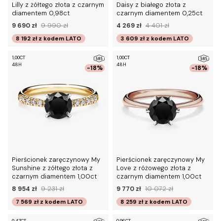
Lilly z żółtego złota z czarnym
Daisy z białego złota z
diamentem 0,98ct
czarnym diamentem 0,25ct
9 690 zł
9 990 zł
4 269 zł
4 401 zł
8 192 zł
z kodem
LATO
3 609 zł
z kodem
LATO
1,00CT
1,00CT
48H
48H
-18%
-18%
Pierścionek zaręczynowy My
Pierścionek zaręczynowy My
Sunshine z żółtego złota z
Love z różowego złota z
czarnym diamentem 1,00ct
czarnym diamentem 1,00ct
8 954 zł
9 231 zł
9 770 zł
10 072 zł
7 569 zł
z kodem
LATO
8 259 zł
z kodem
LATO