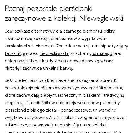
Poznaj pozostałe pierścionki
zaręczynowe z kolekcji Nieweglowski
Jeśli szukasz alternatywy dla czarnego diamentu, odkryj
również naszą kolekcję pierścionków z wyjątkowymi
kamieniami szlachetnymi. Znajdziesz w niej m.in. hipnotyzujący
tanzanit
, głęboko
niebieski szafir
, szlachetny
szmaragd
oraz
pełen pasji
rubin
– każdy z nich opowiada swoją własną
historię i zachwyca unikalną barwą.
Jeśli preferujesz bardziej klasyczne rozwiązania, sprawdź
naszą kolekcję pierścionków zaręczynowych z żółtego złota,
które zachwycają ciepłym, słonecznym blaskiem i tradycyjną
elegancją. Dla miłośników chłodniejszych tonów polecamy
pierścionki z białego złota – ponadczasowe, uniwersalne i
wyjątkowo szykowne. A jeśli szukasz czegoś romantycznego i
subtelnego, z pewnością urzeknie Cię nasza kolekcja
pierścionków z różowego złota, łączących nowoczesność z