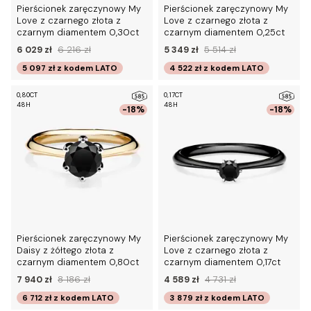
Pierścionek zaręczynowy My
Pierścionek zaręczynowy My
Love z czarnego złota z
Love z czarnego złota z
czarnym diamentem 0,30ct
czarnym diamentem 0,25ct
6 029 zł
6 216 zł
5 349 zł
5 514 zł
5 097 zł
z kodem
LATO
4 522 zł
z kodem
LATO
0,80CT
0,17CT
48H
48H
-18%
-18%
Pierścionek zaręczynowy My
Pierścionek zaręczynowy My
Daisy z żółtego złota z
Love z czarnego złota z
czarnym diamentem 0,80ct
czarnym diamentem 0,17ct
7 940 zł
8 186 zł
4 589 zł
4 731 zł
6 712 zł
z kodem
LATO
3 879 zł
z kodem
LATO