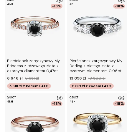
0,47CT
0,96CT
48H
48H
-18%
-18%
Pierścionek zaręczynowy My
Pierścionek zaręczynowy My
Princess z różowego złota z
Darling z białego złota z
czarnym diamentem 0,47ct
czarnym diamentem 0,96ct
6 646 zł
6 851 zł
13 096 zł
13 500 zł
5 618 zł
z kodem
LATO
11 071 zł
z kodem
LATO
0,80CT
0,98CT
48H
48H
-18%
-18%