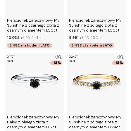
Pierścionek zaręczynowy My
Pierścionek zaręczynowy My
Sunshine z czarnego złota z
Sunshine z żółtego złota z
czarnym diamentem 1,00ct
czarnym diamentem 1,00ct
10 034 zł
10 344 zł
9 981 zł
10 290 zł
8 482 zł
z kodem
LATO
8 438 zł
z kodem
LATO
0,17CT
0,24CT
48H
48H
-18%
-18%
Pierścionek zaręczynowy My
Pierścionek zaręczynowy My
Daisy z białego złota z
Sunshine z żółtego złota z
czarnym diamentem 0,17ct
czarnym diamentem 0,24ct