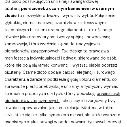
Dla osób poszukujących unikalnej i awangardowej
biżuterii,
pierścionek z czarnym kamieniem w czarnym
złocie
to niezwykle odważny i wyrazisty wybór. Połączenie
głębokiej, niemal matowej czerni złota z intensywnym,
tajemniczym blaskiem czarnego diamentu - określanego
również jako czarny brylant tworzy spójną i nowoczesną
kompozycję, która wyróżnia się na tle tradycyjnych
pierścionków zaręczynowych. Taki design to prawdziwa
manifestacja indywidualności i odwagi, skierowana do osób,
które nie boją się łamać konwencji i wyrażać siebie poprzez
biżuterię.
Czarne złoto
dodaje całości elegancji i surowego
charakteru, a zarazem podkreśla głębię koloru diamentu, co
sprawia, że pierścionek zyskuje unikalny, artystyczny wymiar.
To idealna propozycja dla tych, którzy poszukują
oryginalnych
pierścionków zaręczynowych
i chcą, aby ich zaręczyny były
równie niepowtarzalne, jak sama relacja. Biżuteria w takim
stylu staje się nie tylko symbolem miłości, ale także wyrazem
osobistego stylu i odwagi w podejmowaniu życiowych decyzji.