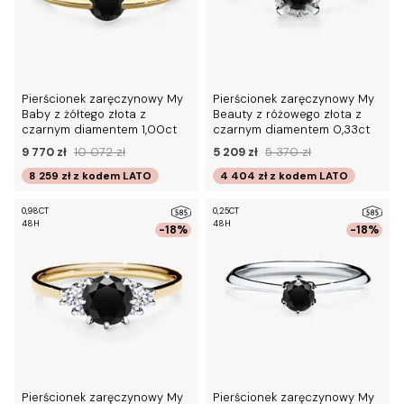
Pierścionek zaręczynowy My
Pierścionek zaręczynowy My
Baby z żółtego złota z
Beauty z różowego złota z
czarnym diamentem 1,00ct
czarnym diamentem 0,33ct
9 770 zł
10 072 zł
5 209 zł
5 370 zł
8 259 zł
z kodem
LATO
4 404 zł
z kodem
LATO
0,98CT
0,25CT
48H
48H
-18%
-18%
Pierścionek zaręczynowy My
Pierścionek zaręczynowy My