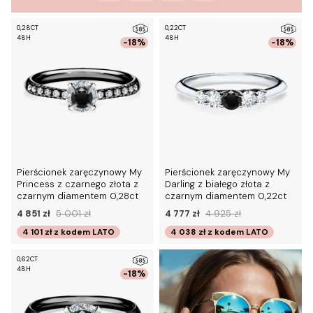
0,28CT
0,22CT
48H
48H
-18%
-18%
Pierścionek zaręczynowy My
Pierścionek zaręczynowy My
Princess z czarnego złota z
Darling z białego złota z
czarnym diamentem 0,28ct
czarnym diamentem 0,22ct
4 851 zł
5 001 zł
4 777 zł
4 925 zł
4 101 zł
z kodem
LATO
4 038 zł
z kodem
LATO
0,62CT
48H
-18%