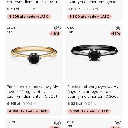
czarnym diamentem 0,96ct
czarnym diamentem 0,50ct
9 711 zł
10 011 zł
6 861 zł
7 073 zł
8 209 zł
z kodem
LATO
5 800 zł
z kodem
LATO
0,30CT
0,30CT
48H
48H
-18%
-18%
Pierścionek zaręczynowy My
Pierścionek zaręczynowy My
Love z żółtego złota z
Angel z czarnego złota z
czarnym diamentem 0,30ct
czarnym diamentem 0,30ct
4 951 zł
5 103 zł
6 336 zł
6 531 zł
4 186 zł
z kodem
LATO
5 356 zł
z kodem
LATO
0,25CT
0,50CT
48H
48H