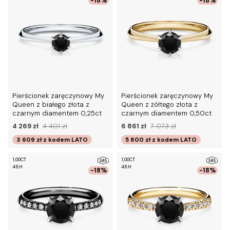
-18%
-18%
Pierścionek zaręczynowy My
Pierścionek zaręczynowy My
Queen z białego złota z
Queen z żółtego złota z
czarnym diamentem 0,25ct
czarnym diamentem 0,50ct
4 269 zł
4 401 zł
6 861 zł
7 073 zł
3 609 zł
z kodem
LATO
5 800 zł
z kodem
LATO
1,00CT
1,00CT
48H
48H
-18%
-18%