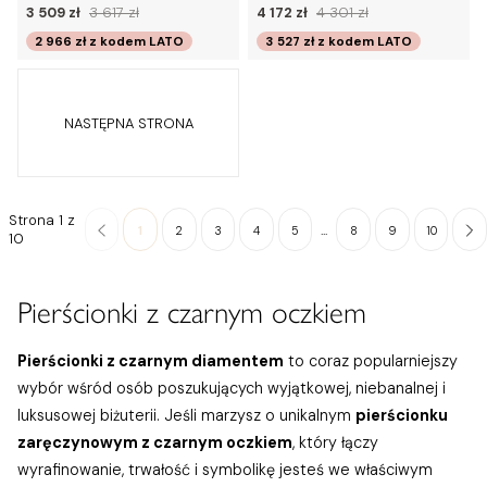
3 509 zł
3 617 zł
4 172 zł
4 301 zł
2 966 zł
z kodem
LATO
3 527 zł
z kodem
LATO
NASTĘPNA STRONA
Strona 1 z
...
1
2
3
4
5
8
9
10
10
Pierścionki z czarnym oczkiem
Pierścionki z czarnym diamentem
to coraz popularniejszy
wybór wśród osób poszukujących wyjątkowej, niebanalnej i
luksusowej biżuterii. Jeśli marzysz o unikalnym
pierścionku
zaręczynowym z czarnym oczkiem
, który łączy
wyrafinowanie, trwałość i symbolikę jesteś we właściwym