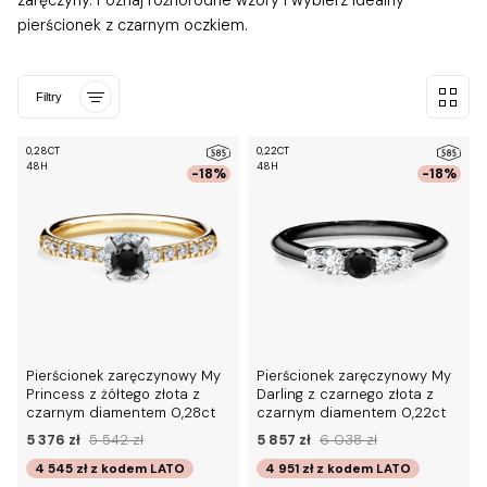
zaręczyny. Poznaj różnorodne wzory i wybierz idealny
pierścionek z czarnym oczkiem.
Filtry
0,28CT
0,22CT
48H
48H
-18%
-18%
Pierścionek zaręczynowy My
Pierścionek zaręczynowy My
Princess z żółtego złota z
Darling z czarnego złota z
czarnym diamentem 0,28ct
czarnym diamentem 0,22ct
5 376 zł
5 542 zł
5 857 zł
6 038 zł
4 545 zł
z kodem
LATO
4 951 zł
z kodem
LATO