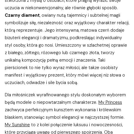
stworzona z myślą o osobach, które pragną wyrazić swoje
uczucia w niekonwencjonalny, ale równie głęboki sposób.
Czarny diament
, owiany nutą tajemnicy i subtelnej magii
symbolizuje siłę, niezależność oraz wyjątkowy charakter relacji,
którą reprezentuje. Jego intensywna, matowa czerń dodaje
biżuterii elegancji i dramatyzmu, podkreślając indywidualny
styl osoby, która go nosi. Umieszczony w szlachetnej oprawie
z białego, żółtego, różowego lub czarnego złota, tworzy
unikalną kompozycję pełną emocji i znaczenia. Taki
pierścionek to nie tylko wyraz miłości, ale także osobisty
manifest i wyjątkowy prezent, który mówi więcej niż słowa o
uczuciach, odwadze i sile bycia sobą.
Dla miłośniczek wyrafinowanego stylu doskonałym wyborem
będą modele o niepowtarzalnym charakterze.
My Princess
zachwyca perfekcyjnym kunsztem wykonania i królewskim
blaskiem, stanowiąc symbol elegancji w najczystszej formie.
My Sunshine
to z kolei połączenie luksusu i nowoczesności,
które przyciąga uwagę od pierwszego spojrzenia. Oba