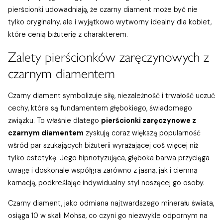
pierścionki udowadniają, że czarny diament może być nie
tylko oryginalny, ale i wyjątkowo wytworny idealny dla kobiet,
które cenią biżuterię z charakterem.
Zalety pierścionków zaręczynowych z
czarnym diamentem
Czarny diament symbolizuje siłę, niezależność i trwałość uczuć
cechy, które są fundamentem głębokiego, świadomego
związku. To właśnie dlatego
pierścionki zaręczynowe z
czarnym diamentem
zyskują coraz większą popularność
wśród par szukających biżuterii wyrażającej coś więcej niż
tylko estetykę. Jego hipnotyzująca, głęboka barwa przyciąga
uwagę i doskonale współgra zarówno z jasną, jak i ciemną
karnacją, podkreślając indywidualny styl noszącej go osoby.
Czarny diament, jako odmiana najtwardszego minerału świata,
osiąga 10 w skali Mohsa, co czyni go niezwykle odpornym na