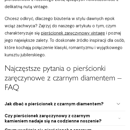
delikatną nutą vintage.
Chcesz odkryć, dlaczego biżuteria w stylu dawnych epok
wciąż zachwyca? Zajrzyj do naszego artykułu o tym, czym
charakteryzuje się
pierścionek zaręczynowy vintage
i poznaj
jego największe zalety. To doskonałe źródło inspiracji dla osób,
które kochają połączenie klasyki, romantyzmu i wyjątkowego
kunsztu jubilerskiego.
Najczęstsze pytania o pierścionki
zaręczynowe z czarnym diamentem –
FAQ
Jak dbać o pierścionek z czarnym diamentem?
Czy pierścionek zaręczynowy z czarnym
Aby pierścionek z czarnym oczkiem przez lata zachował swój
kamieniem nadaje się na codzienne noszenie?
elegancki wygląd, warto unikać kontaktu z silnymi
detergentami i chemikaliami. Zalecane jest regularne