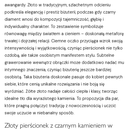
awangardy. Złoto w tradycyjnym, szlachetnym odcieniu
podkreśla elegancję i prestiż biżuterii, podczas gdy czarny
diament wnosi do kompozycji tajemniczość, głębię i
indywidualny charakter. To zestawienie symbolizuje
równowagę między światłem a cieniem – doskonałą metaforę
trwałej i dojrzałej relacji. Ciemne oczko przyciąga wzrok swoją
intensywnością i wyjątkowością, czyniąc pierścionek nie tylko
ozdobą, ale także osobistym manifestem stylu. Subtelne
grawerowanie wewnątrz obrączki może dodatkowo nadać mu
intymnego znaczenia, czyniąc biżuterię jeszcze bardziej
osobistą. Taka biżuteria doskonale pasuje do kobiet pewnych
siebie, które cenią unikalne rozwiązania i nie boją się
wyróżniać. Żółte złoto nadaje całości ciepła i klasy, tworząc
idealne tło dla wyrazistego kamienia. To propozycja dla par,
które pragną połączyć tradycję z nowoczesnością i uczcić
swoje uczucie w niebanalny sposób.
Złoty pierścionek z czarnym kamieniem w