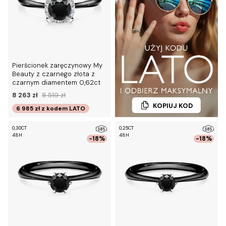
Pierścionek zaręczynowy My
Beauty z czarnego złota z
czarnym diamentem 0,62ct
8 263 zł
8 519 zł
KOPIUJ KOD
6 985 zł
z kodem
LATO
0,30CT
0,25CT
48H
48H
-18%
-18%