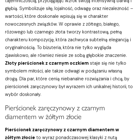
tajemniczością, przyciągając wzrok swoją intensywną barwą i
głębią. Symbolizuje siłę, lojalność, odwagę oraz niezależność –
wartości, które doskonale wpisują się w charakter
nowoczesnych związków. W oprawie z żółtego, białego,
różowego lub czarnego złota tworzy kontrastową, pełną
charakteru kompozycję, która zachwyca subtelną elegancją i
oryginalnością. To biżuteria, która nie tylko wygląda
zjawiskowo, ale również niesie ze sobą głębokie znaczenie.
Złoty pierścionek z czarnym oczkiem
staje się nie tylko
symbolem miłości, ale także odwagi w podążaniu własną
drogą. Dla par, które cenią niebanalne rozwiązania i chcą, by
pierścionek zaręczynowy był wyrazem ich unikalnej historii, to
wybór doskonały.
Pierścionek zaręczynowy z czarnym
diamentem w żółtym złocie
Pierścionek zaręczynowy z czarnym diamentem w
żółtym złocie
to wyraz ponadczasowej klasyki z nutą