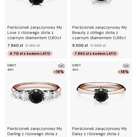
Pierścionek zaręczynowy My
Pierścionek zaręczynowy My
Love z różowego złota z
Beauty z żółtego złota z
czarnym diamentem 0,80ct
czarnym diamentem 0,98ct
7 940 zł
8 186 zł
9 300 zł
9 588 zł
6 712 zł
z kodem
LATO
7 862 zł
z kodem
LATO
0,96CT
0,50CT
48H
48H
-18%
-18%
Pierścionek zaręczynowy My
Pierścionek zaręczynowy My
Darling z różowego złota z
Daisy z różowego złota z