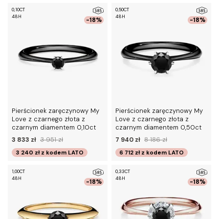
0,10CT
0,50CT
48H
48H
-18%
-18%
Pierścionek zaręczynowy My
Pierścionek zaręczynowy My
Love z czarnego złota z
Love z czarnego złota z
czarnym diamentem 0,10ct
czarnym diamentem 0,50ct
3 833 zł
3 951 zł
7 940 zł
8 186 zł
3 240 zł
z kodem
LATO
6 712 zł
z kodem
LATO
1,00CT
0,33CT
48H
48H
-18%
-18%