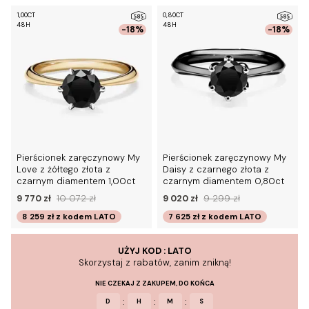
1,00CT
0,80CT
48H
48H
-18%
-18%
Pierścionek zaręczynowy My
Pierścionek zaręczynowy My
Love z żółtego złota z
Daisy z czarnego złota z
czarnym diamentem 1,00ct
czarnym diamentem 0,80ct
9 770 zł
10 072 zł
9 020 zł
9 299 zł
8 259 zł
z kodem
LATO
7 625 zł
z kodem
LATO
UŻYJ KOD : LATO
Skorzystaj z rabatów, zanim znikną!
NIE CZEKAJ Z ZAKUPEM, DO KOŃCA
:
:
:
D
H
M
S