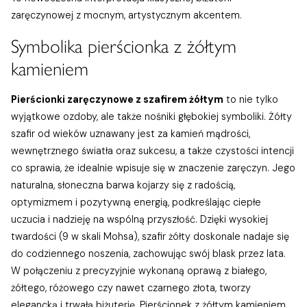
zaręczynowej z mocnym, artystycznym akcentem.
Symbolika pierścionka z żółtym
kamieniem
Pierścionki zaręczynowe z szafirem żółtym
to nie tylko
wyjątkowe ozdoby, ale także nośniki głębokiej symboliki. Żółty
szafir od wieków uznawany jest za kamień mądrości,
wewnętrznego światła oraz sukcesu, a także czystości intencji
co sprawia, że idealnie wpisuje się w znaczenie zaręczyn. Jego
naturalna, słoneczna barwa kojarzy się z radością,
optymizmem i pozytywną energią, podkreślając ciepłe
uczucia i nadzieję na wspólną przyszłość. Dzięki wysokiej
twardości (9 w skali Mohsa), szafir żółty doskonale nadaje się
do codziennego noszenia, zachowując swój blask przez lata.
W połączeniu z precyzyjnie wykonaną oprawą z białego,
żółtego, różowego czy nawet czarnego złota, tworzy
elegancką i trwałą biżuterię. Pierścionek z żółtym kamieniem