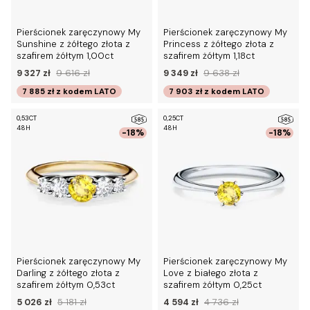
Pierścionek zaręczynowy My
Pierścionek zaręczynowy My
Sunshine z żółtego złota z
Princess z żółtego złota z
szafirem żółtym 1,00ct
szafirem żółtym 1,18ct
9 327 zł
9 616 zł
9 349 zł
9 638 zł
7 885 zł
z kodem
LATO
7 903 zł
z kodem
LATO
0,53CT
0,25CT
48H
48H
-18%
-18%
Pierścionek zaręczynowy My
Pierścionek zaręczynowy My
Darling z żółtego złota z
Love z białego złota z
szafirem żółtym 0,53ct
szafirem żółtym 0,25ct
5 026 zł
5 181 zł
4 594 zł
4 736 zł