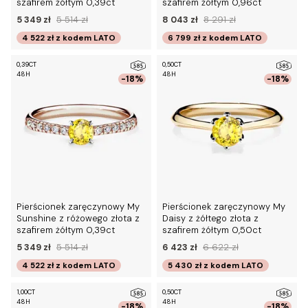
szafirem żółtym 0,39ct
szafirem żółtym 0,96ct
5 349 zł
5 514 zł
8 043 zł
8 291 zł
4 522 zł
z kodem
LATO
6 799 zł
z kodem
LATO
0,39CT
0,50CT
48H
48H
-18%
-18%
Pierścionek zaręczynowy My
Pierścionek zaręczynowy My
Sunshine z różowego złota z
Daisy z żółtego złota z
szafirem żółtym 0,39ct
szafirem żółtym 0,50ct
5 349 zł
5 514 zł
6 423 zł
6 622 zł
4 522 zł
z kodem
LATO
5 430 zł
z kodem
LATO
1,00CT
0,50CT
48H
48H
-18%
-18%