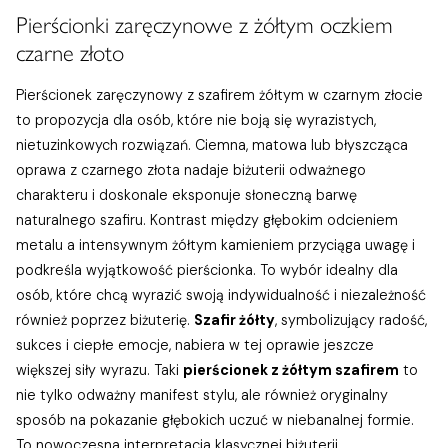
Pierścionki zaręczynowe z żółtym oczkiem
czarne złoto
Pierścionek zaręczynowy z szafirem żółtym w czarnym złocie
to propozycja dla osób, które nie boją się wyrazistych,
nietuzinkowych rozwiązań. Ciemna, matowa lub błyszcząca
oprawa z czarnego złota nadaje biżuterii odważnego
charakteru i doskonale eksponuje słoneczną barwę
naturalnego szafiru. Kontrast między głębokim odcieniem
metalu a intensywnym żółtym kamieniem przyciąga uwagę i
podkreśla wyjątkowość pierścionka. To wybór idealny dla
osób, które chcą wyrazić swoją indywidualność i niezależność
również poprzez biżuterię.
Szafir żółty
, symbolizujący radość,
sukces i ciepłe emocje, nabiera w tej oprawie jeszcze
większej siły wyrazu. Taki
pierścionek z żółtym szafirem
to
nie tylko odważny manifest stylu, ale również oryginalny
sposób na pokazanie głębokich uczuć w niebanalnej formie.
To nowoczesna interpretacja klasycznej biżuterii