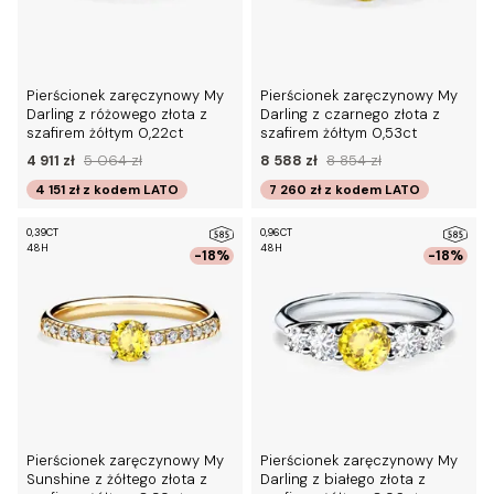
Pierścionek zaręczynowy My
Pierścionek zaręczynowy My
Darling z różowego złota z
Darling z czarnego złota z
szafirem żółtym 0,22ct
szafirem żółtym 0,53ct
4 911 zł
5 064 zł
8 588 zł
8 854 zł
4 151 zł
z kodem
LATO
7 260 zł
z kodem
LATO
0,39CT
0,96CT
48H
48H
-18%
-18%
Pierścionek zaręczynowy My
Pierścionek zaręczynowy My
Sunshine z żółtego złota z
Darling z białego złota z