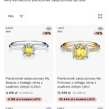
swój wymarzony pierścionek zaręczynowy już dziś.
Filtry
0,33CT
1,18CT
48H
48H
-18%
-18%
Pierścionek zaręczynowy My
Pierścionek zaręczynowy My
Beauty z białego złota z
Princess z żółtego złota z
szafirem żółtym 0,33ct
szafirem żółtym 1,18ct
4 916 zł
5 069 zł
12 355 zł
12 738 zł
4 156 zł
z kodem
LATO
10 444 zł
z kodem
LATO
0,25CT
0,50CT