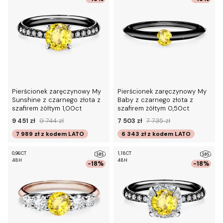
Pierścionek zaręczynowy My
Pierścionek zaręczynowy My
Sunshine z czarnego złota z
Baby z czarnego złota z
szafirem żółtym 1,00ct
szafirem żółtym 0,50ct
9 451 zł
9 744 zł
7 503 zł
7 735 zł
7 989 zł
z kodem
LATO
6 343 zł
z kodem
LATO
0,96CT
1,18CT
48H
48H
-18%
-18%