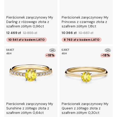
Pierścionek zaręczynowy My
Pierścionek zaręczynowy My
Darling z różowego złota z
Princess z czarnego złota z
szafirem żółtym 0,96ct
szafirem żółtym 1,18ct
12 469 zł
12 855 zł
10 366 zł
10 687 zł
10 541 zł
z kodem
LATO
8 763 zł
z kodem
LATO
0,64CT
0,30CT
48H
48H
-18%
-18%
Pierścionek zaręczynowy My
Pierścionek zaręczynowy My
Sunshine z żółtego złota z
Queen z żółtego złota z
szafirem żółtym 0,64ct
szafirem żółtym 0,30ct