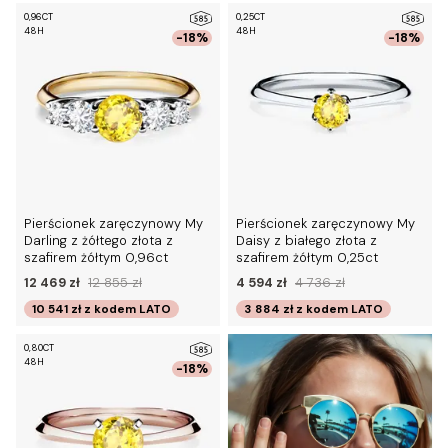
0,96CT
0,25CT
48H
48H
-18%
-18%
Pierścionek zaręczynowy My
Pierścionek zaręczynowy My
Darling z żółtego złota z
Daisy z białego złota z
szafirem żółtym 0,96ct
szafirem żółtym 0,25ct
12 469 zł
12 855 zł
4 594 zł
4 736 zł
10 541 zł
z kodem
LATO
3 884 zł
z kodem
LATO
0,80CT
48H
-18%