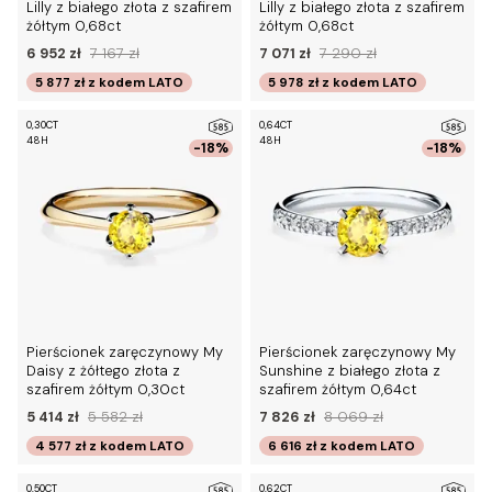
Lilly z białego złota z szafirem
Lilly z białego złota z szafirem
żółtym 0,68ct
żółtym 0,68ct
6 952 zł
7 167 zł
7 071 zł
7 290 zł
5 877 zł
z kodem
LATO
5 978 zł
z kodem
LATO
0,30CT
0,64CT
48H
48H
-18%
-18%
Pierścionek zaręczynowy My
Pierścionek zaręczynowy My
Daisy z żółtego złota z
Sunshine z białego złota z
szafirem żółtym 0,30ct
szafirem żółtym 0,64ct
5 414 zł
5 582 zł
7 826 zł
8 069 zł
4 577 zł
z kodem
LATO
6 616 zł
z kodem
LATO
0,50CT
0,62CT