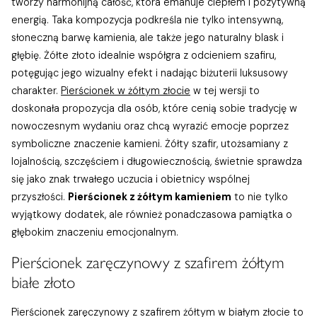
tworzy harmonijną całość, która emanuje ciepłem i pozytywną
energią. Taka kompozycja podkreśla nie tylko intensywną,
słoneczną barwę kamienia, ale także jego naturalny blask i
głębię. Żółte złoto idealnie współgra z odcieniem szafiru,
potęgując jego wizualny efekt i nadając biżuterii luksusowy
charakter.
Pierścionek w żółtym złocie
w tej wersji to
doskonała propozycja dla osób, które cenią sobie tradycję w
nowoczesnym wydaniu oraz chcą wyrazić emocje poprzez
symboliczne znaczenie kamieni. Żółty szafir, utożsamiany z
lojalnością, szczęściem i długowiecznością, świetnie sprawdza
się jako znak trwałego uczucia i obietnicy wspólnej
przyszłości.
Pierścionek z żółtym kamieniem
to nie tylko
wyjątkowy dodatek, ale również ponadczasowa pamiątka o
głębokim znaczeniu emocjonalnym.
Pierścionek zaręczynowy z szafirem żółtym
białe złoto
Pierścionek zaręczynowy z szafirem żółtym w białym złocie to