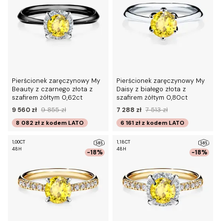
Pierścionek zaręczynowy My
Pierścionek zaręczynowy My
Beauty z czarnego złota z
Daisy z białego złota z
szafirem żółtym 0,62ct
szafirem żółtym 0,80ct
9 560 zł
9 855 zł
7 288 zł
7 513 zł
8 082 zł
z kodem
LATO
6 161 zł
z kodem
LATO
1,00CT
1,18CT
48H
48H
-18%
-18%