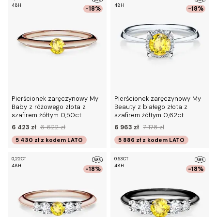
48H
48H
-18%
-18%
Pierścionek zaręczynowy My
Pierścionek zaręczynowy My
Baby z różowego złota z
Beauty z białego złota z
szafirem żółtym 0,50ct
szafirem żółtym 0,62ct
6 423 zł
6 622 zł
6 963 zł
7 178 zł
5 430 zł
z kodem
LATO
5 886 zł
z kodem
LATO
0,22CT
0,53CT
48H
48H
-18%
-18%