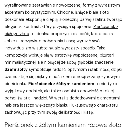
wyrafinowane zestawienie nowoczesnej formy z wyrazistym
akcentem kolorystycznym. Chłodne, lśniące białe złoto
doskonale eksponuje ciepłą, słoneczną barwę szafiru, tworząc
elegancki kontrast, który przyciąga spojrzenia.
Pierścionek z
białego złota
to idealna propozycja dla osób, które cenią
sobie nieoczywiste połączenia i chcą wyrazić swój
indywidualizm w subtelny, ale wyrazisty sposób. Taka
kompozycja wpisuje się w estetykę współczesnej biżuterii
minimalistycznej, ale niosącej ze sobą głębokie znaczenie.
Szafir żółty
symbolizuje radość, optymizm i stabilność, dzięki
czemu staje się pięknym nośnikiem emocji w zaręczynowym
pierścionku.
Pierścionek z żółtym kamieniem
to nie tylko
wyjątkowy dodatek, ale także osobista opowieść o relacji
pełnej światła i nadziei. W wersji z dodatkowymi diamentami
nabiera jeszcze większego blasku i luksusowego charakteru,
zachowując przy tym swoją delikatność i klasę.
Pierścionek z żółtym kamieniem różowe złoto