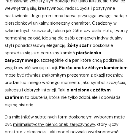
intensywnie złocisty, symbolizuje nie tylko luksus, ale również
wewnętrzną siłę, kreatywność, radość życia i pozytywne
nastawienie. Jego promienna barwa przyciąga uwagę i nadaje
pierścionkowi unikalny, słoneczny charakter. Osadzony w
szlachetnych kruszcach, takich jak żółte czy białe złoto, tworzy
harmonijną całość, idealną dla osób ceniących indywidualny
styl i ponadczasową elegancję.
Żółty szafir
doskonale
sprawdza się jako centralny kamień
pierścionka
zaręczynowego
, szczególnie dla par, które chcą podkreślić
wyjątkowość swojej relacji.
Pierścionek z żółtym kamieniem
może być również znakomitym prezentem z okazji rocznicy,
urodzin lub innego ważnego momentu jako symbol szczęścia,
sukcesu i dobrych intencji. Taki
pierścionek z żółtym
szafirem
to biżuteria, która nie tylko zdobi, ale i opowiada
piękną historię.
Dla miłośników subtelnych form doskonałym wyborem może
być
minimalistyczny pierścionek zaręczynowy
, który łączy
prostotę z elegancją. Taki model pozwala wyeksponować