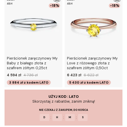
48H
48H
-18%
-18%
Pierścionek zaręczynowy My
Pierścionek zaręczynowy My
Baby z białego złota z
Love z różowego złota z
szafirem żółtym 0,25ct
szafirem żółtym 0,50ct
4 594 zł
4 736 zł
6 423 zł
6 622 zł
3 884 zł
z kodem
LATO
5 430 zł
z kodem
LATO
UŻYJ KOD : LATO
Skorzystaj z rabatów, zanim znikną!
NIE CZEKAJ Z ZAKUPEM, DO KOŃCA
:
:
:
D
H
M
S