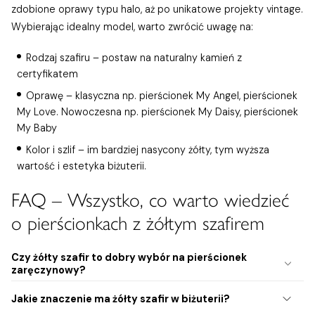
zdobione oprawy typu halo, aż po unikatowe projekty vintage.
Wybierając idealny model, warto zwrócić uwagę na:
Rodzaj szafiru – postaw na naturalny kamień z
certyfikatem
Oprawę – klasyczna np.
pierścionek My Angel
,
pierścionek
My Love
. Nowoczesna np.
pierścionek My Daisy
,
pierścionek
My Baby
Kolor i szlif – im bardziej nasycony żółty, tym wyższa
wartość i estetyka biżuterii.
FAQ – Wszystko, co warto wiedzieć
o pierścionkach z żółtym szafirem
Czy żółty szafir to dobry wybór na pierścionek
zaręczynowy?
Tak, żółty szafir to doskonały wybór na pierścionek
Jakie znaczenie ma żółty szafir w biżuterii?
zaręczynowy, szczególnie dla osób ceniących indywidualność i