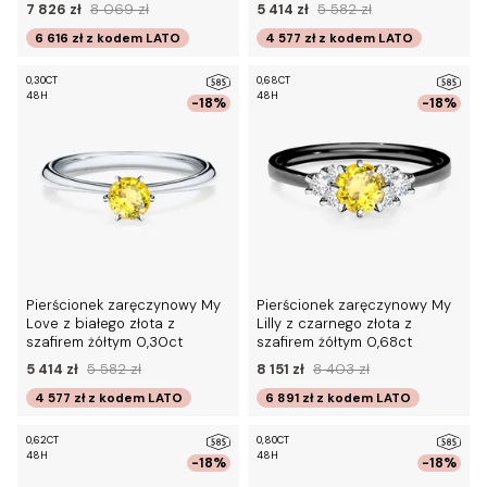
7 826 zł
8 069 zł
5 414 zł
5 582 zł
6 616 zł
z kodem
LATO
4 577 zł
z kodem
LATO
0,30CT
0,68CT
48H
48H
-18%
-18%
Pierścionek zaręczynowy My
Pierścionek zaręczynowy My
Love z białego złota z
Lilly z czarnego złota z
szafirem żółtym 0,30ct
szafirem żółtym 0,68ct
5 414 zł
5 582 zł
8 151 zł
8 403 zł
4 577 zł
z kodem
LATO
6 891 zł
z kodem
LATO
0,62CT
0,80CT
48H
48H
-18%
-18%