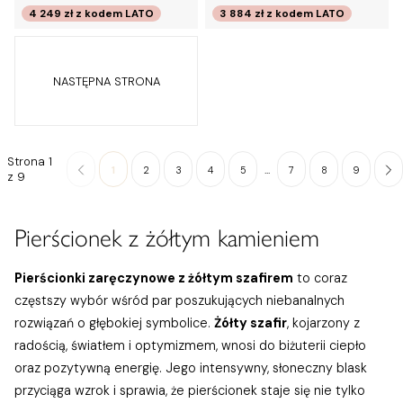
4 249 zł
z kodem
LATO
3 884 zł
z kodem
LATO
NASTĘPNA STRONA
Strona 1
...
1
2
3
4
5
7
8
9
z 9
Pierścionek z żółtym kamieniem
Pierścionki zaręczynowe z żółtym szafirem
to coraz
częstszy wybór wśród par poszukujących niebanalnych
rozwiązań o głębokiej symbolice.
Żółty szafir
, kojarzony z
radością, światłem i optymizmem, wnosi do biżuterii ciepło
oraz pozytywną energię. Jego intensywny, słoneczny blask
przyciąga wzrok i sprawia, że pierścionek staje się nie tylko