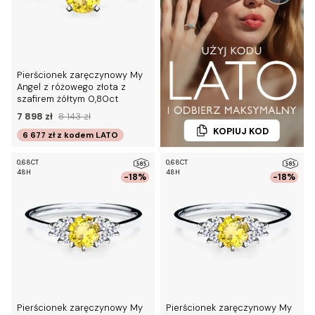
Pierścionek zaręczynowy My
Angel z różowego złota z
szafirem żółtym 0,80ct
7 898 zł
8 143 zł
KOPIUJ KOD
6 677 zł
z kodem
LATO
0,68CT
0,68CT
48H
48H
-18%
-18%
Pierścionek zaręczynowy My
Pierścionek zaręczynowy My