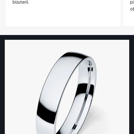
biżuterii.
p
o