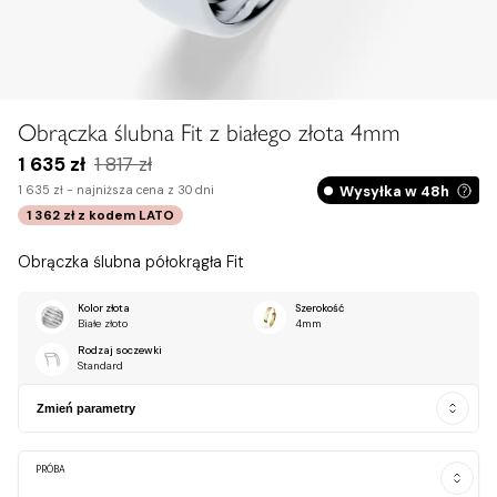
Zobacz na dłoni
Obrączka ślubna Fit z białego złota 4mm
1 635 zł
1 817 zł
Wysyłka w 48h
1 635 zł -
najniższa cena z 30 dni
1 362 zł
z kodem
LATO
Obrączka ślubna półokrągła Fit
Kolor złota
Szerokość
Białe złoto
4mm
Rodzaj soczewki
Standard
Zmień parametry
PRÓBA