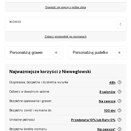
Dowiedz się więcej o próbie złota
ROZMIAR
Zobacz przewodnik po rozmiarach
Personalizuj grawer
Personalizuj pudełko
Najważniejsze korzyści z Nieweglowski
Ekspresowa, bezpłatna i dyskretna wysyłka
48h
Odbierz w dowolnym salonie
8 salonów
Bezpłatne opakowanie i grawer
Na zawsze
Bezpłatny zwrot i wymiana do
100 dni
Unikalne płatności
Przedpłata 10% lub Raty 0%
Bezpłatna korekta rozmiaru
Na zawsze*