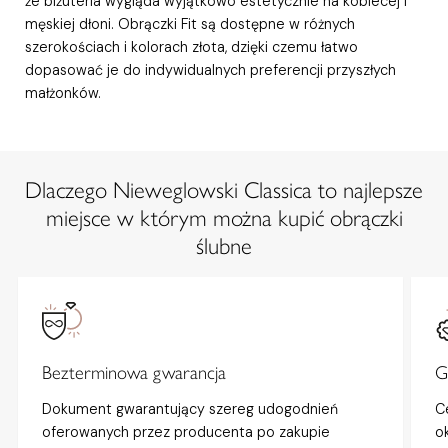
że biżuteria wygląda wyjątkowo estetycznie na kobiecej i
męskiej dłoni. Obrączki Fit są dostępne w różnych
szerokościach i kolorach złota, dzięki czemu łatwo
dopasować je do indywidualnych preferencji przyszłych
małżonków.
Dlaczego Nieweglowski Classica to najlepsze
miejsce w którym można kupić obrączki
ślubne
Bezterminowa gwarancja
G
Dokument gwarantujący szereg udogodnień
C
oferowanych przez producenta po zakupie
o