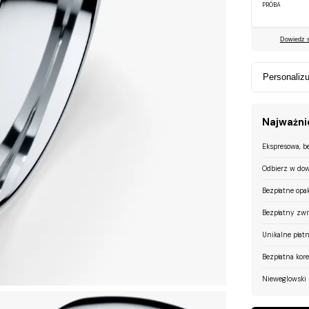
PRÓBA
Dowiedz si
Personalizu
Najważnie
Ekspresowa, b
Odbierz w dow
Bezpłatne opa
Bezpłatny zwr
Unikalne płatn
Bezpłatna kor
Nieweglowski 