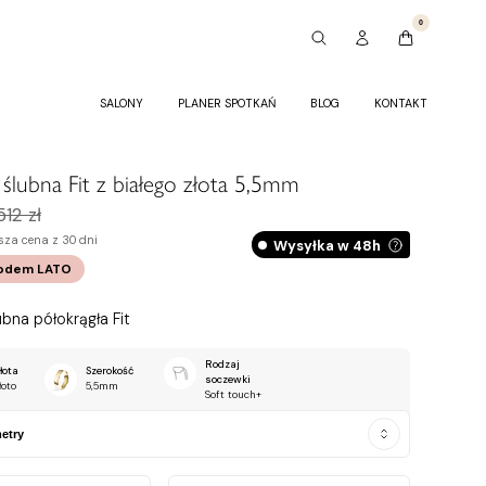
0
SALONY
PLANER SPOTKAŃ
BLOG
KONTAKT
ślubna Fit z białego złota 5,5mm
512 zł
sza cena z 30 dni
Wysyłka w 48h
kodem
LATO
bna półokrągła Fit
Rodzaj
łota
Szerokość
soczewki
łoto
5,5mm
Soft touch+
etry