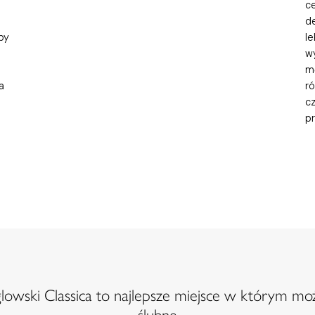
c
de
oby
le
w
mę
a
ró
c
pr
owski Classica to najlepsze miejsce w którym moż