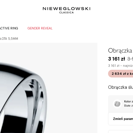
ACTIVE RING
GENDER REVEAL
ZŁOTA 5,5MM
Obrączka 
3 161 zł
3 
3 161 zł -
najniż
2 634 zł
z 
Obrączka ślu
Kolor z
Białe z
Zmień param