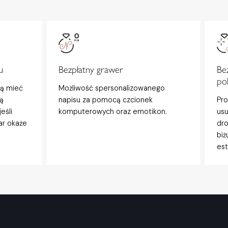
u
Bezpłatny grawer
Be
po
gą mieć
Możliwość spersonalizowanego
ą
napisu za pomocą czcionek
Pro
eśli
komputerowych oraz emotikon.
usu
ar okaże
dro
biż
est