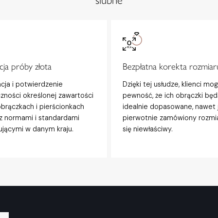
ślubne
ja próby złota
Bezpłatna korekta rozmiar
acja i potwierdzenie
Dzięki tej usłudze, klienci mo
zności określonej zawartości
pewność, że ich obrączki będ
obrączkach i pierścionkach
idealnie dopasowane, nawet j
z normami i standardami
pierwotnie zamówiony rozmi
jącymi w danym kraju.
się niewłaściwy.