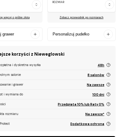
ROZMIAR
ę więcej o próbie złota
Zobacz przewodnik po rozmiarach
j grawer
Personalizuj pudełko
jsze korzyści z Nieweglowski
ezpłatna i dyskretna wysyłka
48h
olnym salonie
8 salonów
kowanie i grawer
Na zawsze
ot i wymiana do
100 dni
ości
Przedpłata 10% lub Raty 0%
ekta rozmiaru
Na zawsze*
Protect
Dodatkowa ochrona