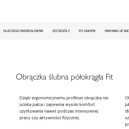
DLACZEGO NIEWEGLOWSKI
SZCZEGÓŁY
PO ZAKUPIE
INNOWACJE NI
Obrączka ślubna półokrągła Fit
Dzięki ergonomicznemu profilowi obrączka nie
Ob
uciska palca i zapewnia wysoki komfort
j
użytkowania nawet podczas intensywnej
d
pracy czy aktywności fizycznej.
s
p