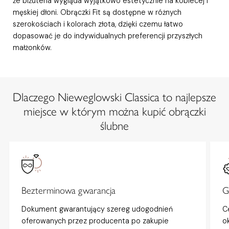
że biżuteria wygląda wyjątkowo estetycznie na kobiecej i
męskiej dłoni. Obrączki Fit są dostępne w różnych
szerokościach i kolorach złota, dzięki czemu łatwo
dopasować je do indywidualnych preferencji przyszłych
małżonków.
Dlaczego Nieweglowski Classica to najlepsze
miejsce w którym można kupić obrączki
ślubne
Bezterminowa gwarancja
G
Dokument gwarantujący szereg udogodnień
C
oferowanych przez producenta po zakupie
o