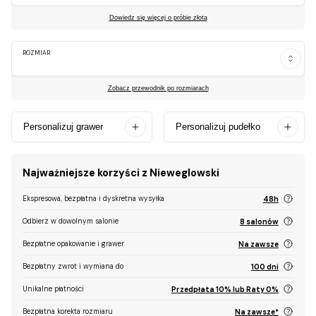
Dowiedz się więcej o próbie złota
ROZMIAR
Zobacz przewodnik po rozmiarach
Personalizuj grawer
Personalizuj pudełko
Najważniejsze korzyści z Nieweglowski
Ekspresowa, bezpłatna i dyskretna wysyłka
48h
Odbierz w dowolnym salonie
8 salonów
Bezpłatne opakowanie i grawer
Na zawsze
Bezpłatny zwrot i wymiana do
100 dni
Unikalne płatności
Przedpłata 10% lub Raty 0%
Bezpłatna korekta rozmiaru
Na zawsze*