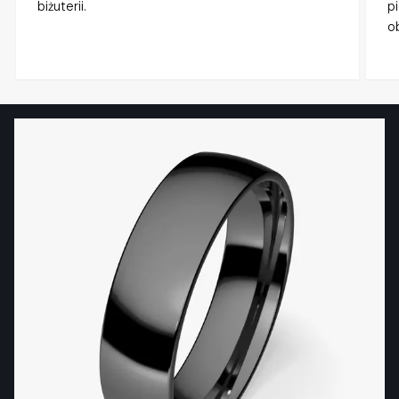
biżuterii.
p
o