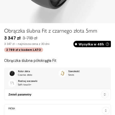
Obrączka ślubna Fit z czarnego złota 5mm
3 347 zł
3 718 zł
Wysyłka w 48h
3 347 zł -
najniższa cena z 30 dni
2 789 zł
z kodem
LATO
Obrączka ślubna półokrągła Fit
Kolor złota
Szerokość
Czarne złoto
5mm
Rodzaj soczewki
Soft touch+
Zmień parametry
PRÓBA