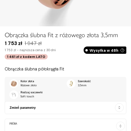
Obrączka ślubna Fit z różowego złota 3,5mm
1 753 zł
1 947 zł
Wysyłka w 48h
1 753 zł -
najniższa cena z 30 dni
1 461 zł
z kodem
LATO
Obrączka ślubna półokrągła Fit
Kolor złota
Szerokość
Różowe złoto
3,5mm
Rodzaj soczewki
Soft touch
Zmień parametry
PRÓBA