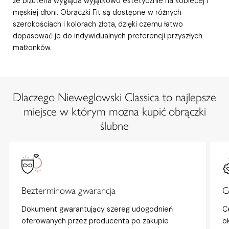
że biżuteria wygląda wyjątkowo estetycznie na kobiecej i
męskiej dłoni. Obrączki Fit są dostępne w różnych
szerokościach i kolorach złota, dzięki czemu łatwo
dopasować je do indywidualnych preferencji przyszłych
małżonków.
Dlaczego Nieweglowski Classica to najlepsze
miejsce w którym można kupić obrączki
ślubne
Bezterminowa gwarancja
G
Dokument gwarantujący szereg udogodnień
C
oferowanych przez producenta po zakupie
o