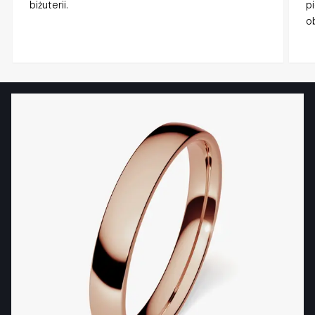
biżuterii.
p
o