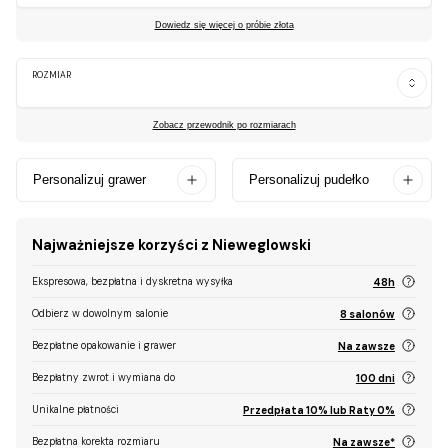
Dowiedz się więcej o próbie złota
ROZMIAR
Zobacz przewodnik po rozmiarach
Personalizuj grawer
Personalizuj pudełko
Najważniejsze korzyści z Nieweglowski
Ekspresowa, bezpłatna i dyskretna wysyłka
48h
Odbierz w dowolnym salonie
8 salonów
Bezpłatne opakowanie i grawer
Na zawsze
Bezpłatny zwrot i wymiana do
100 dni
Unikalne płatności
Przedpłata 10% lub Raty 0%
Bezpłatna korekta rozmiaru
Na zawsze*