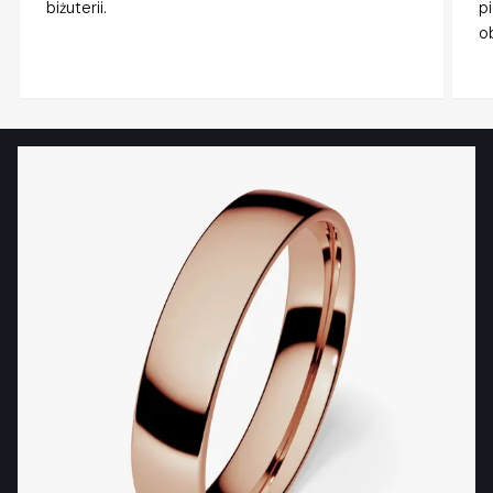
biżuterii.
p
o