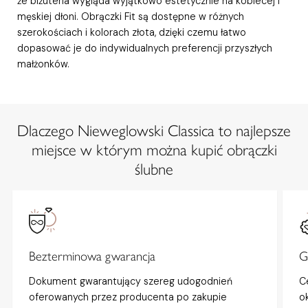
że biżuteria wygląda wyjątkowo estetycznie na kobiecej i
męskiej dłoni. Obrączki Fit są dostępne w różnych
szerokościach i kolorach złota, dzięki czemu łatwo
dopasować je do indywidualnych preferencji przyszłych
małżonków.
Dlaczego Nieweglowski Classica to najlepsze
miejsce w którym można kupić obrączki
ślubne
Bezterminowa gwarancja
G
Dokument gwarantujący szereg udogodnień
C
oferowanych przez producenta po zakupie
o