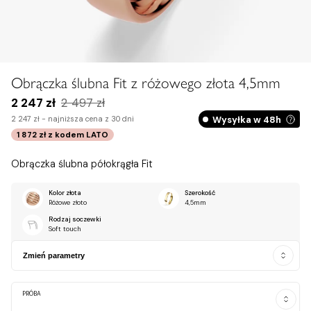
Obrączka ślubna Fit z różowego złota 4,5mm
2 247 zł
2 497 zł
Wysyłka w 48h
2 247 zł -
najniższa cena z 30 dni
1 872 zł
z kodem
LATO
Obrączka ślubna półokrągła Fit
Kolor złota
Szerokość
Różowe złoto
4,5mm
Rodzaj soczewki
Soft touch
Zmień parametry
PRÓBA