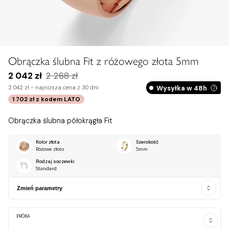
Obrączka ślubna Fit z różowego złota 5mm
2 042 zł
2 268 zł
Wysyłka w 48h
2 042 zł -
najniższa cena z 30 dni
1 702 zł
z kodem
LATO
Obrączka ślubna półokrągła Fit
Kolor złota
Szerokość
Różowe złoto
5mm
Rodzaj soczewki
Standard
Zmień parametry
PRÓBA