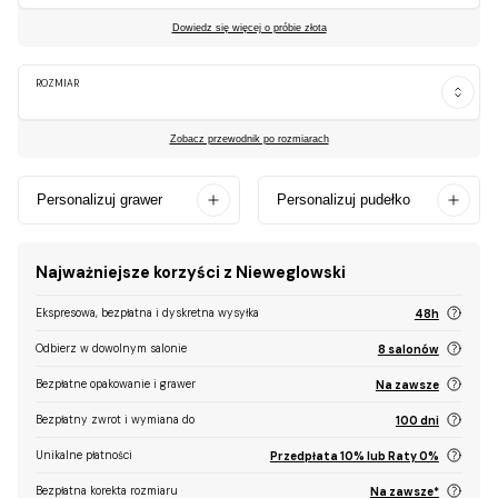
Dowiedz się więcej o próbie złota
ROZMIAR
Zobacz przewodnik po rozmiarach
Personalizuj grawer
Personalizuj pudełko
Najważniejsze korzyści z Nieweglowski
Ekspresowa, bezpłatna i dyskretna wysyłka
48h
Odbierz w dowolnym salonie
8 salonów
Bezpłatne opakowanie i grawer
Na zawsze
Bezpłatny zwrot i wymiana do
100 dni
Unikalne płatności
Przedpłata 10% lub Raty 0%
Bezpłatna korekta rozmiaru
Na zawsze*