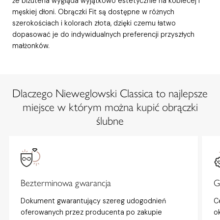
że biżuteria wygląda wyjątkowo estetycznie na kobiecej i
męskiej dłoni. Obrączki Fit są dostępne w różnych
szerokościach i kolorach złota, dzięki czemu łatwo
dopasować je do indywidualnych preferencji przyszłych
małżonków.
Dlaczego Nieweglowski Classica to najlepsze
miejsce w którym można kupić obrączki
ślubne
Bezterminowa gwarancja
G
Dokument gwarantujący szereg udogodnień
C
oferowanych przez producenta po zakupie
o