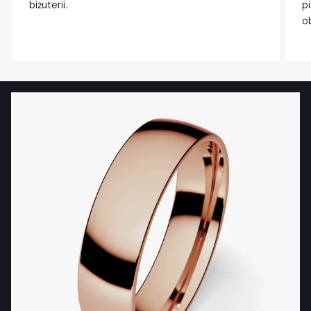
biżuterii.
p
o