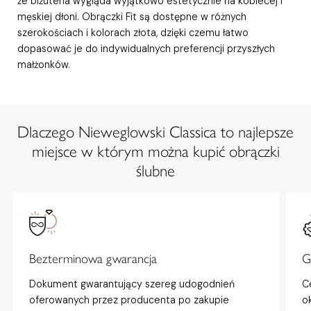
że biżuteria wygląda wyjątkowo estetycznie na kobiecej i
męskiej dłoni. Obrączki Fit są dostępne w różnych
szerokościach i kolorach złota, dzięki czemu łatwo
dopasować je do indywidualnych preferencji przyszłych
małżonków.
Dlaczego Nieweglowski Classica to najlepsze
miejsce w którym można kupić obrączki
ślubne
Bezterminowa gwarancja
G
Dokument gwarantujący szereg udogodnień
C
oferowanych przez producenta po zakupie
o