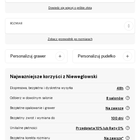
Dowiedz się więcej o próbie złota
ROZMIAR
Zobacz przewodnik po rozmiarach
Personalizuj grawer
Personalizuj pudełko
Najważniejsze korzyści z Nieweglowski
Ekspresowa, bezpłatna i dyskretna wysyłka
48h
Odbierz w dowolnym salonie
8 salonów
Bezpłatne opakowanie i grawer
Na zawsze
Bezpłatny zwrot i wymiana do
100 dni
Unikalne płatności
Przedpłata 10% lub Raty 0%
Bezpłatna korekta rozmiaru
Na zawsze*