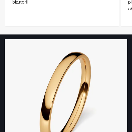
biżuterii.
p
o