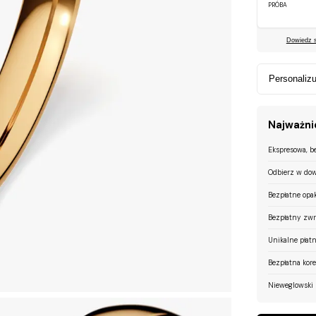
PRÓBA
Dowiedz si
Personalizu
Najważnie
Ekspresowa, b
Odbierz w dow
Bezpłatne opa
Bezpłatny zwr
Unikalne płatn
Bezpłatna kor
Nieweglowski 