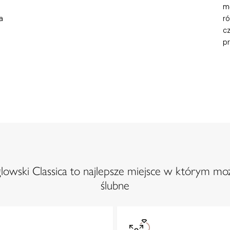
mę
a
ró
c
pr
owski Classica to najlepsze miejsce w którym moż
ślubne