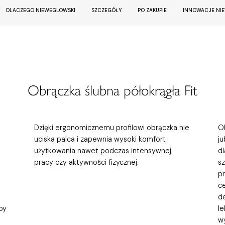
DLACZEGO NIEWEGLOWSKI
SZCZEGÓŁY
PO ZAKUPIE
INNOWACJE NI
Obrączka ślubna półokrągła Fit
Dzięki ergonomicznemu profilowi obrączka nie
Ob
uciska palca i zapewnia wysoki komfort
j
użytkowania nawet podczas intensywnej
d
pracy czy aktywności fizycznej.
s
p
c
de
oby
le
w