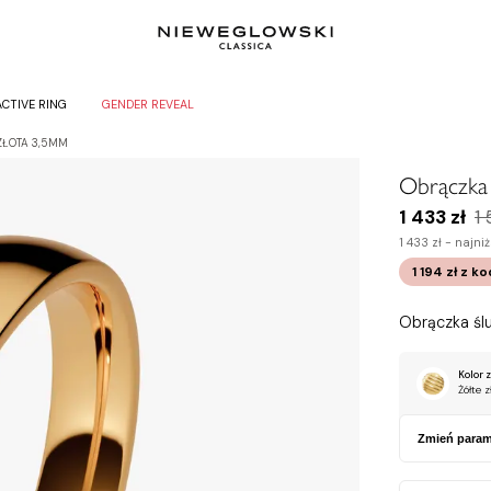
ACTIVE RING
GENDER REVEAL
ZŁOTA 3,5MM
Obrączka 
1 433 zł
1 
1 433 zł -
najniż
1 194 zł
z k
Obrączka ślu
Kolor z
Żółte z
Zmień param