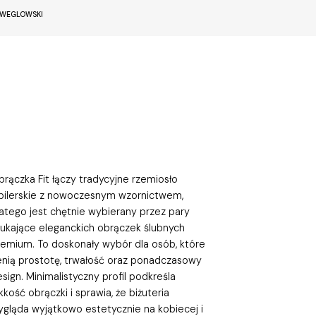
EWEGLOWSKI
rączka Fit łączy tradycyjne rzemiosło
ubilerskie z nowoczesnym wzornictwem,
latego jest chętnie wybierany przez pary
zukające eleganckich obrączek ślubnych
remium. To doskonały wybór dla osób, które
enią prostotę, trwałość oraz ponadczasowy
sign. Minimalistyczny profil podkreśla
kkość obrączki i sprawia, że biżuteria
ygląda wyjątkowo estetycznie na kobiecej i