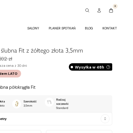
0
SALONY
PLANER SPOTKAŃ
BLOG
KONTAKT
ślubna Fit z żółtego złota 3,5mm
592 zł
sza cena z 30 dni
Wysyłka w 48h
odem
LATO
bna półokrągła Fit
Rodzaj
łota
Szerokość
soczewki
łoto
3,5mm
Standard
etry