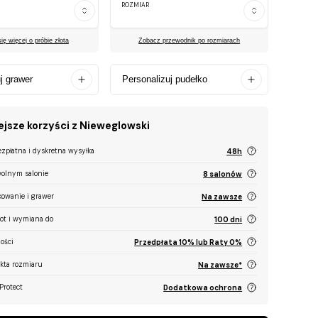
ROZMIAR
ę więcej o próbie złota
Zobacz przewodnik po rozmiarach
j grawer
Personalizuj pudełko
jsze korzyści z Nieweglowski
ezpłatna i dyskretna wysyłka
48h
olnym salonie
8 salonów
kowanie i grawer
Na zawsze
ot i wymiana do
100 dni
ości
Przedpłata 10% lub Raty 0%
ekta rozmiaru
Na zawsze*
Protect
Dodatkowa ochrona