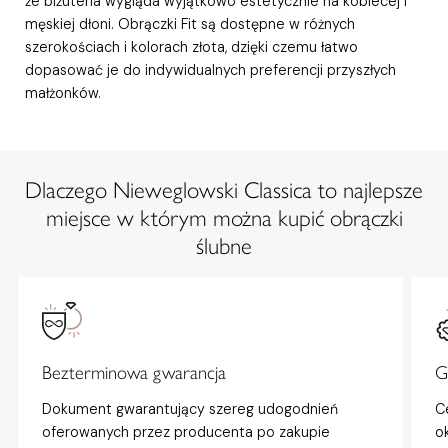
że biżuteria wygląda wyjątkowo estetycznie na kobiecej i
męskiej dłoni. Obrączki Fit są dostępne w różnych
szerokościach i kolorach złota, dzięki czemu łatwo
dopasować je do indywidualnych preferencji przyszłych
małżonków.
Dlaczego Nieweglowski Classica to najlepsze
miejsce w którym można kupić obrączki
ślubne
Bezterminowa gwarancja
G
Dokument gwarantujący szereg udogodnień
C
oferowanych przez producenta po zakupie
o