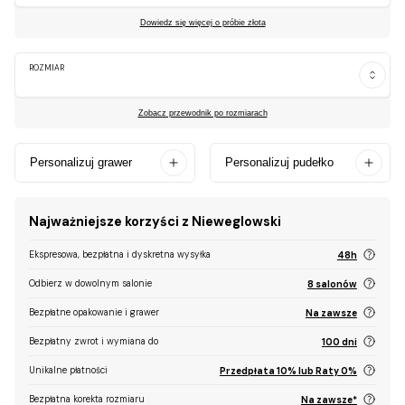
Dowiedz się więcej o próbie złota
ROZMIAR
Zobacz przewodnik po rozmiarach
Personalizuj grawer
Personalizuj pudełko
Najważniejsze korzyści z Nieweglowski
Ekspresowa, bezpłatna i dyskretna wysyłka
48h
Odbierz w dowolnym salonie
8 salonów
Bezpłatne opakowanie i grawer
Na zawsze
Bezpłatny zwrot i wymiana do
100 dni
Unikalne płatności
Przedpłata 10% lub Raty 0%
Bezpłatna korekta rozmiaru
Na zawsze*