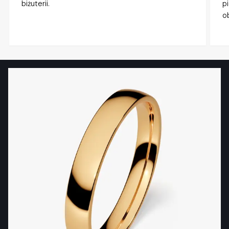
biżuterii.
p
o