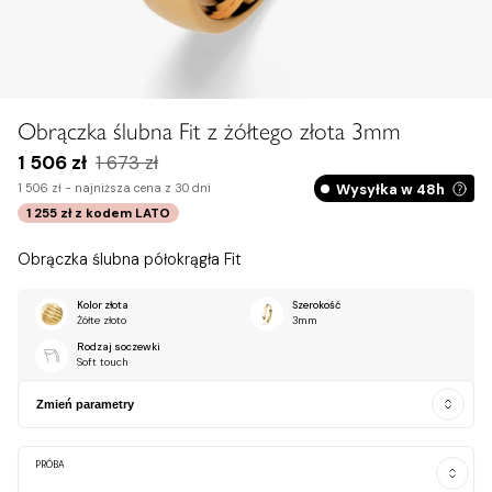
Zobacz na dłoni
Obrączka ślubna Fit z żółtego złota 3mm
1 506 zł
1 673 zł
Wysyłka w 48h
1 506 zł -
najniższa cena z 30 dni
1 255 zł
z kodem
LATO
Obrączka ślubna półokrągła Fit
Kolor złota
Szerokość
Żółte złoto
3mm
Rodzaj soczewki
Soft touch
Zmień parametry
PRÓBA