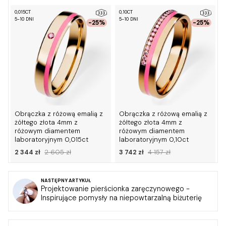
0,015CT
0,10CT
0
5-10 DNI
5-10 DNI
5
-25%
-25%
Obrączka z różową emalią z
Obrączka z różową emalią z
żółtego złota 4mm z
żółtego złota 4mm z
różowym diamentem
różowym diamentem
laboratoryjnym 0,015ct
laboratoryjnym 0,10ct
2 344 zł
2 605 zł
3 742 zł
4 157 zł
NASTĘPNY ARTYKUŁ
Projektowanie pierścionka zaręczynowego -
Inspirujące pomysły na niepowtarzalną biżuterię