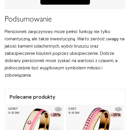
Podsumowanie
Pierścionek zaręczynowy może pełnić funkcję nie tylko
romantyczną, ale także inwestycyjną. Warto zwrócić uwagę na
jakość kamieni szlachetnych, wybór kruszcu oraz
zabezpieczenie biżuterii poprzez ubezpieczenie. Dobrze
dobrany pierścionek może zyskać na wartości z czasem, a
jednocześnie być wyjątkowym symbolem miłości i
zobowiązania.
Polecane produkty
0,015CT
0,10CT
0
5-10 DNI
5-10 DNI
5
-25%
-25%