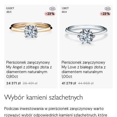
0,80CT
1,00CT
48H
48H
-23%
-23%
Pierścionek zaręczynowy
Pierścionek zaręczynowy
My Angel z żółtego złota z
My Love z białego złota z
diamentem naturalnym
diamentem naturalnym
0,80ct
1,00ct
24 371 zł
26 491 zł
41 279 zł
44 868 zł
Wybór kamieni szlachetnych
Podczas inwestowania w pierścionek zaręczynowy warto
rozważyć wybór odpowiednich kamieni szlachetnych, które