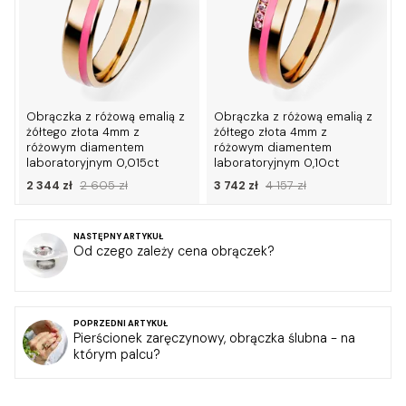
Obrączka z różową emalią z
Obrączka z różową emalią z
żółtego złota 4mm z
żółtego złota 4mm z
różowym diamentem
różowym diamentem
laboratoryjnym 0,015ct
laboratoryjnym 0,10ct
2 344 zł
2 605 zł
3 742 zł
4 157 zł
NASTĘPNY ARTYKUŁ
Od czego zależy cena obrączek?
POPRZEDNI ARTYKUŁ
Pierścionek zaręczynowy, obrączka ślubna - na
którym palcu?