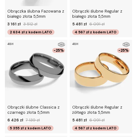
Obrączka ślubna Fazowana z
Obrączki ślubne Regular z
białego złota 5,5mm
białego złota 5,5mm
3 161 zł
3 512 zł
5 481 zł
6 091 zł
2 634 zł
z kodem
LATO
4 567 zł
z kodem
LATO
48H
48H
-25%
-25%
Obrączki ślubne Classica z
Obrączki ślubne Regular z
czarnego złota 5,5mm
żółtego złota 5,5mm
6 426 zł
7 139 zł
5 481 zł
6 091 zł
5 355 zł
z kodem
LATO
4 567 zł
z kodem
LATO