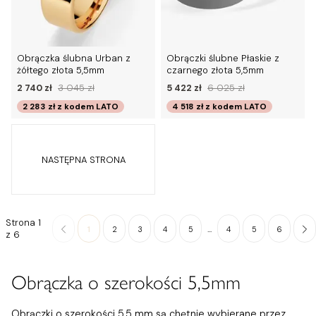
Obrączka ślubna Urban z
Obrączki ślubne Płaskie z
żółtego złota 5,5mm
czarnego złota 5,5mm
2 740 zł
3 045 zł
5 422 zł
6 025 zł
2 283 zł
z kodem
LATO
4 518 zł
z kodem
LATO
NASTĘPNA STRONA
Strona 1
...
1
2
3
4
5
4
5
6
z 6
Obrączka o szerokości 5,5mm
Obrączki o szerokości 5,5 mm są chętnie wybierane przez