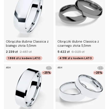
Obrączka ślubna Classica z
Obrączki ślubne Classica z
białego złota 5,5mm
czarnego złota 5,5mm
2 239 zł
2 487 zł
5 422 zł
6 025 zł
1 866 zł
z kodem
LATO
4 518 zł
z kodem
LATO
48H
48H
-25%
-25%