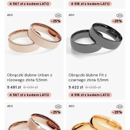
4 567 zł
z kodem
LATO
4 518 zł
z kodem
LATO
48H
48H
-25%
-25%
Obrączki ślubne Urban z
Obrączki ślubne Fit z
różowego złota 5,5mm
czarnego złota 5,5mm
5 481 zł
6 091 zł
5 422 zł
6 025 zł
4 567 zł
z kodem
LATO
4 518 zł
z kodem
LATO
48H
48H
-25%
-25%