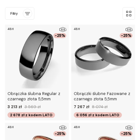
Filtry
48H
48H
-25%
-25%
Obrączka ślubna Regular z
Obrączki ślubne Fazowane z
czarnego złota 5,5mm
czarnego złota 5,5mm
3 213 zł
3 569 zł
7 267 zł
8 074 zł
2 678 zł
z kodem
LATO
6 056 zł
z kodem
LATO
48H
48H
-25%
-25%