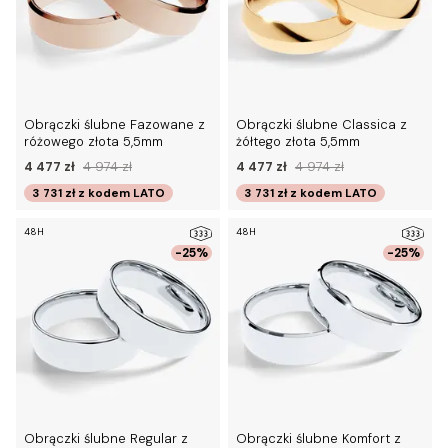
Obrączki ślubne Fazowane z
Obrączki ślubne Classica z
różowego złota 5,5mm
żółtego złota 5,5mm
4 477 zł
4 974 zł
4 477 zł
4 974 zł
3 731 zł
z kodem
LATO
3 731 zł
z kodem
LATO
48H
48H
-25%
-25%
Obrączki ślubne Regular z
Obrączki ślubne Komfort z