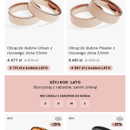
Obrączki ślubne Urban z
Obrączki ślubne Płaskie z
różowego złota 5,5mm
różowego złota 5,5mm
4 477 zł
4 974 zł
5 481 zł
6 091 zł
3 731 zł
z kodem
LATO
4 567 zł
z kodem
LATO
UŻYJ KOD : LATO
Skorzystaj z rabatów, zanim znikną!
NIE CZEKAJ Z ZAKUPEM, DO KOŃCA
:
:
:
D
H
M
S
48H
48H
-25%
-25%