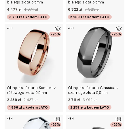
białego złota 5,5mm
białego złota 5,5mm
4 477 zł
4 974 zł
6 322 zł
7 023 zł
3 731 zł
z kodem
LATO
5 269 zł
z kodem
LATO
48H
48H
-25%
-25%
Obrączka ślubna Komfort z
Obrączka ślubna Classica z
różowego złota 5,5mm
czarnego złota 5,5mm
2 239 zł
2 487 zł
2 711 zł
3 012 zł
1 866 zł
z kodem
LATO
2 259 zł
z kodem
LATO
48H
48H
-25%
-25%