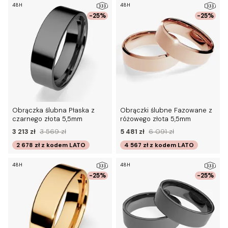
48H
48H
-25%
-25%
Obrączka ślubna Płaska z
Obrączki ślubne Fazowane z
czarnego złota 5,5mm
różowego złota 5,5mm
3 213 zł
3 569 zł
5 481 zł
6 091 zł
2 678 zł
z kodem
LATO
4 567 zł
z kodem
LATO
48H
48H
-25%
-25%