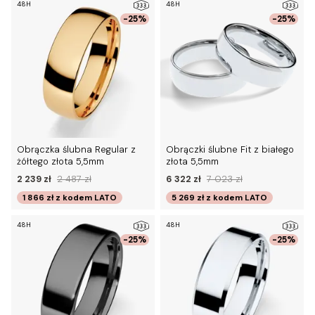
48H
48H
-25%
-25%
Obrączka ślubna Regular z
Obrączki ślubne Fit z białego
żółtego złota 5,5mm
złota 5,5mm
2 239 zł
2 487 zł
6 322 zł
7 023 zł
1 866 zł
z kodem
LATO
5 269 zł
z kodem
LATO
48H
48H
-25%
-25%