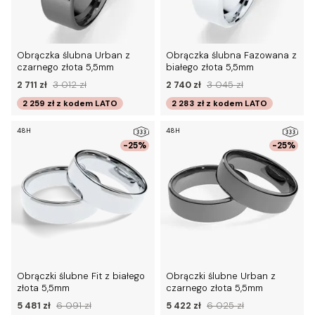
Obrączka ślubna Urban z
Obrączka ślubna Fazowana z
czarnego złota 5,5mm
białego złota 5,5mm
2 711 zł
3 012 zł
2 740 zł
3 045 zł
2 259 zł
z kodem
LATO
2 283 zł
z kodem
LATO
48H
48H
-25%
-25%
Obrączki ślubne Fit z białego
Obrączki ślubne Urban z
złota 5,5mm
czarnego złota 5,5mm
5 481 zł
6 091 zł
5 422 zł
6 025 zł