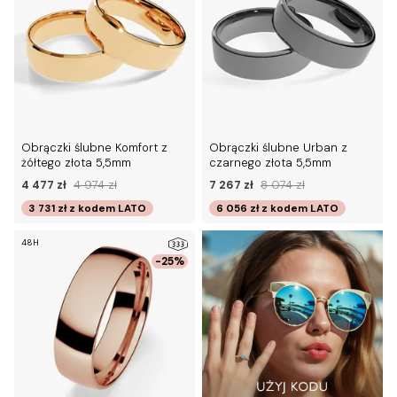
Obrączki ślubne Komfort z
Obrączki ślubne Urban z
żółtego złota 5,5mm
czarnego złota 5,5mm
4 477 zł
4 974 zł
7 267 zł
8 074 zł
3 731 zł
z kodem
LATO
6 056 zł
z kodem
LATO
48H
-25%