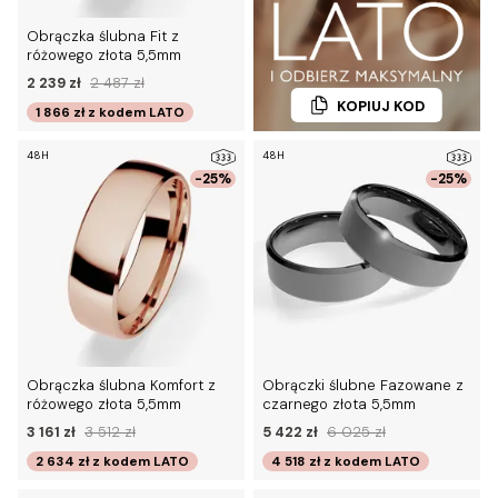
Obrączka ślubna Fit z
różowego złota 5,5mm
2 239 zł
2 487 zł
KOPIUJ KOD
1 866 zł
z kodem
LATO
48H
48H
-25%
-25%
Obrączka ślubna Komfort z
Obrączki ślubne Fazowane z
różowego złota 5,5mm
czarnego złota 5,5mm
3 161 zł
3 512 zł
5 422 zł
6 025 zł
2 634 zł
z kodem
LATO
4 518 zł
z kodem
LATO