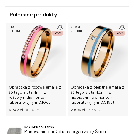
Polecane produkty
0,10CT
0,015CT
0
5-10 DNI
5-10 DNI
5
%
-25%
-25%
Obrączka z różową emalią z
Obrączka z błękitną emalią z
żółtego złota 4mm z
żółtego złota 4,5mm z
różowym diamentem
niebieskim diamentem
laboratoryjnym 0,10ct
laboratoryjnym 0,015ct
3 742 zł
4 157 zł
2 593 zł
2 881 zł
NASTĘPNY ARTYKUŁ
Planowanie budżetu na organizację Ślubu: