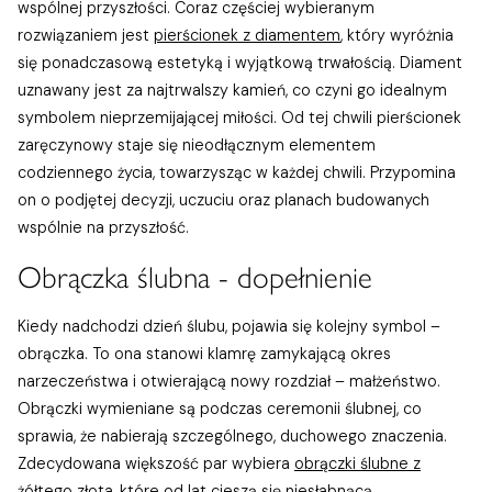
wspólnej przyszłości. Coraz częściej wybieranym
rozwiązaniem jest
pierścionek z diamentem
, który wyróżnia
się ponadczasową estetyką i wyjątkową trwałością. Diament
uznawany jest za najtrwalszy kamień, co czyni go idealnym
symbolem nieprzemijającej miłości. Od tej chwili pierścionek
zaręczynowy staje się nieodłącznym elementem
codziennego życia, towarzysząc w każdej chwili. Przypomina
on o podjętej decyzji, uczuciu oraz planach budowanych
wspólnie na przyszłość.
Obrączka ślubna - dopełnienie
Kiedy nadchodzi dzień ślubu, pojawia się kolejny symbol –
obrączka. To ona stanowi klamrę zamykającą okres
narzeczeństwa i otwierającą nowy rozdział – małżeństwo.
Obrączki wymieniane są podczas ceremonii ślubnej, co
sprawia, że nabierają szczególnego, duchowego znaczenia.
Zdecydowana większość par wybiera
obrączki ślubne z
żółtego złota
, które od lat cieszą się niesłabnącą